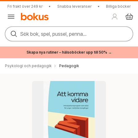
Fri frakt över 249 kr
•
Snabba leveranser
•
Billiga böcker
Sök bok, spel, pussel, penna...
Skapa nya rutiner – hälsoböcker upp till 50% →
Psykologi och pedagogik
Pedagogik