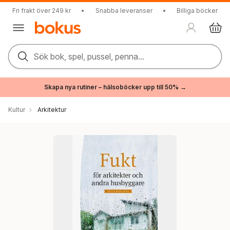
Fri frakt över 249 kr
•
Snabba leveranser
•
Billiga böcker
Sök bok, spel, pussel, penna...
Skapa nya rutiner – hälsoböcker upp till 50% →
Kultur
Arkitektur