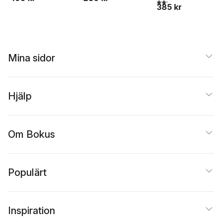
2,2
utav 5 stjärnor. Tota
385 kr
göra åt det?
Mina sidor
Hjälp
Om Bokus
Populärt
Inspiration