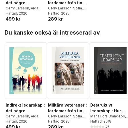
det högre
lärdomar från tio
ledarskapets
Gerry Larsson
,
Aida
års forskning
Gerry Larsson
,
Sofia
Alvinius
Häftad
, 2020
,
Alicia Ohlsson
Nilsson
Häftad
, 2025
,
Alicia Ohlsson
,
"mjuka" sidor
499 kr
289 kr
Sofia Svensén
Hoppa över listan
Du kanske också är intresserad av
Indirekt ledarskap :
Militära veteraner :
Destruktivt
det högre
lärdomar från tio
ledarskap : Hur
ledarskapets
Gerry Larsson
,
Aida
års forskning
Gerry Larsson
,
Sofia
uppkommer det?
Maria Fors Brandebo
,
Alvinius
Häftad
, 2020
,
Alicia Ohlsson
Nilsson
Häftad
, 2025
,
Alicia Ohlsson
,
Sofia Nilsson
Häftad
, 2018
,
Gerry
"mjuka" sidor
Vilka effekter får
499 kr
289 kr
Sofia Svensén
Larsson
(
5
)
det? Vad kan man