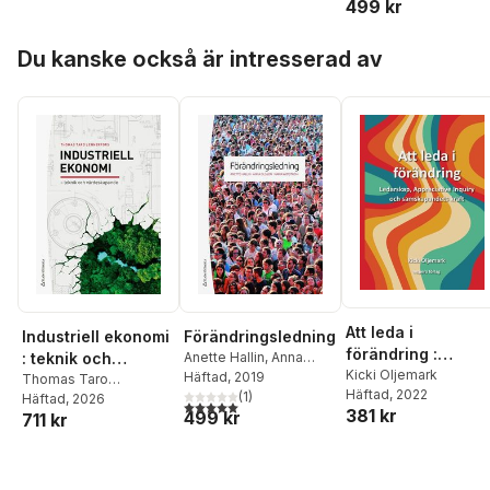
499 kr
Hoppa över listan
Du kanske också är intresserad av
Att leda i
Förändringsledning
Industriell ekonomi
förändring :
Anette Hallin
,
Anna
: teknik och
ledarskap,
Kicki Oljemark
Olsson
Häftad
, 2019
,
Maria Widström
värdeskapande
Thomas Taro
Häftad
, 2022
(
1
)
appreciative
Lennerfors
Häftad
, 2026
5,0
utav 5 stjärnor. Totalt antal röster:
381 kr
499 kr
711 kr
inquiry och
samskapandets
kraft