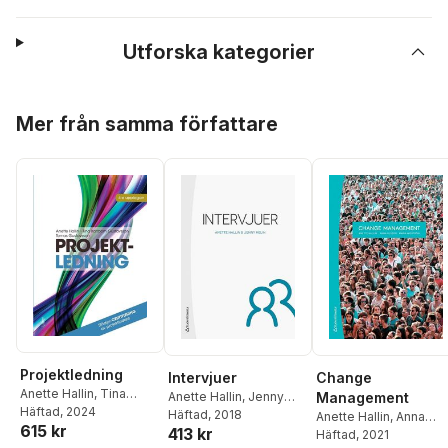
Utforska kategorier
Hoppa över listan
Mer från samma författare
Projektledning
Intervjuer
Change
Anette Hallin
,
Tina
Anette Hallin
,
Jenny
Management
Karrbom Gustavsson
Häftad
, 2024
,
Helin
Häftad
, 2018
Anette Hallin
,
Anna
615 kr
Tomas Gustavsson
413 kr
Olsson
Häftad
, 2021
,
Maria Widstr