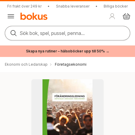
Fri frakt över 249 kr
•
Snabba leveranser
•
Billiga böcker
Sök bok, spel, pussel, penna...
Skapa nya rutiner – hälsoböcker upp till 50% →
Ekonomi och Ledarskap
Företagsekonomi