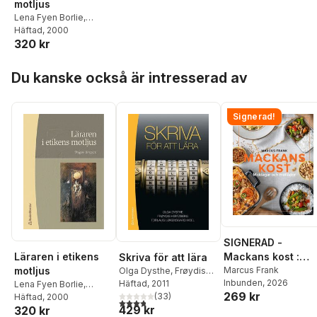
motljus
Lena Fyen Borlie
,
Tryggve Bergem
Häftad
, 2000
320 kr
Hoppa över listan
Du kanske också är intresserad av
Signerad!
SIGNERAD -
Läraren i etikens
Mackans kost :
Skriva för att lära
motljus
Middagar och
Marcus Frank
Olga Dysthe
,
Frøydis
Inbunden
, 2026
Hertzberg
Häftad
, 2011
,
Torlaug
Lena Fyen Borlie
,
matlådor
269 kr
Løkensgard Hoel
(
33
)
Tryggve Bergem
Häftad
, 2000
3,8
utav 5 stjärnor. Totalt antal röster:
429 kr
320 kr