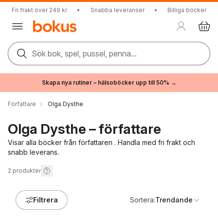
Fri frakt över 249 kr
•
Snabba leveranser
•
Billiga böcker
Sök bok, spel, pussel, penna...
Skapa nya rutiner – hälsoböcker upp till 50% →
Författare
Olga Dysthe
Olga Dysthe – författare
Visar alla böcker från författaren . Handla med fri frakt och
snabb leverans.
2
produkter
Filtrera
Sortera:
Trendande