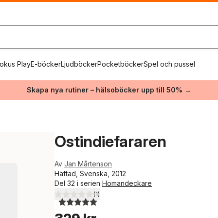
okus Play
E-böcker
Ljudböcker
Pocketböcker
Spel och pussel
Skapa nya rutiner – hälsoböcker upp till 50% →
Ostindiefararen
Av
Jan Mårtenson
Häftad, Svenska, 2012
Del 32 i serien
Homandeckare
(
1
)
5,0
utav 5 stjärnor. Totalt antal röster: