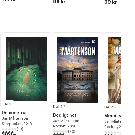
99 kr
99 kr
Del 3
Del 47
Del 43
Demonerna
Dödligt hot
Medicis ring
Jan Mårtenson
Jan Mårtenson
Jan Mårtenson
Storpocket
, 2018
Pocket
, 2020
Pocket
, 2016
(
13
)
4,1
utav 5 stjärnor. Totalt antal röster:
(
30
)
(
38
)
al röster:
3,7
utav 5 stjärnor. Totalt antal röster:
3,5
utav 5 stjärnor.