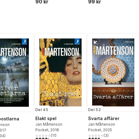
90 kr
99 kr
Del 45
Del 52
Elakt spel
Svarta affärer
postlarna
Jan Mårtenson
Jan Mårtenson
enson
Pocket
, 2018
Pocket
, 2025
2017
(
11
)
(
3
)
34
)
4,3
utav 5 stjärnor. Totalt antal röster:
3,7
utav 5 stjärnor. Totalt ant
stjärnor. Totalt antal röster: