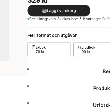
329 kr
Lägg i varukorg
Beställningsvara.
Skickas
inom 5-8 vardagar
.
Fri f
Fler format och utgåvor
E-bok
Ljudbok
79 kr
99 kr
Be
Produk
Utfors