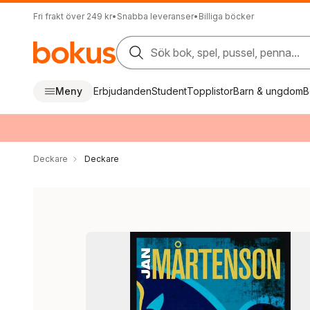
Fri frakt över 249 kr
•
Snabba leveranser
•
Billiga böcker
Sök bok, spel, pussel, penna...
Meny
Erbjudanden
Student
Topplistor
Barn & ungdom
B
Deckare
Deckare