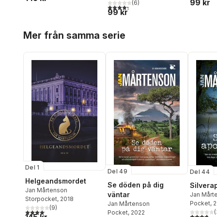
99 kr
(
6
)
4,3
utav 5 stjärnor. Totalt antal röster:
99 kr
Hoppa över listan
Mer från samma serie
Del 1
Del 49
Del 44
Helgeandsmordet
Se döden på dig
Silvera
Jan Mårtenson
väntar
Jan Mårt
Storpocket
, 2018
Pocket
, 
Jan Mårtenson
(
9
)
4,1
utav 5 stjärnor. Totalt antal röster:
(
Pocket
, 2022
3,8
utav 5 