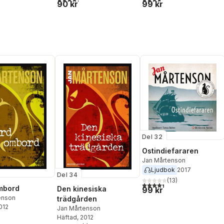
90 kr
99 kr
Del 32
Ostindiefararen
Jan Mårtenson
Ljudbok
2017
Del 34
(
13
)
4,4
utav 5 stjärnor. Totalt ant
mbord
Den kinesiska
99 kr
enson
trädgården
2012
Jan Mårtenson
Häftad
, 2012