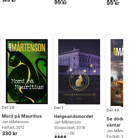
149 kr
99 kr
99 kr
Del 28
Del 1
Del 49
al röster:
Mord på Mauritius
Helgeandsmordet
Se döden på d
Jan Mårtenson
Jan Mårtenson
väntar
Häftad
, 2012
Storpocket
, 2018
Jan Mårtenson
330 kr
(
9
)
4,1
utav 5 stjärnor. Totalt antal röster:
Pocket
, 2022