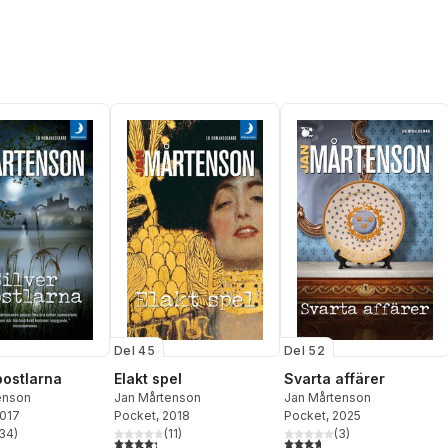
Del 45
Del 52
Elakt spel
Svarta affärer
postlarna
Jan Mårtenson
Jan Mårtenson
enson
Pocket
, 2018
Pocket
, 2025
2017
(
11
)
(
3
)
34
)
4,3
utav 5 stjärnor. Totalt antal röster:
3,7
utav 5 stjärnor. Totalt ant
stjärnor. Totalt antal röster: