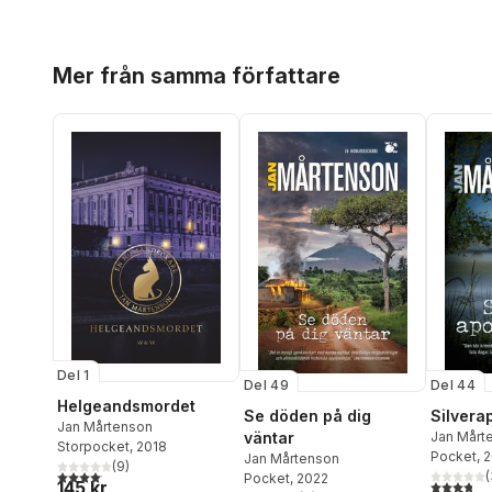
Hoppa över listan
Mer från samma författare
Del 1
Del 49
Del 44
Helgeandsmordet
Se döden på dig
Silvera
Jan Mårtenson
väntar
Jan Mårt
Storpocket
, 2018
Pocket
, 
Jan Mårtenson
(
9
)
4,1
utav 5 stjärnor. Totalt antal röster:
(
Pocket
, 2022
3,8
utav 5 
145 kr