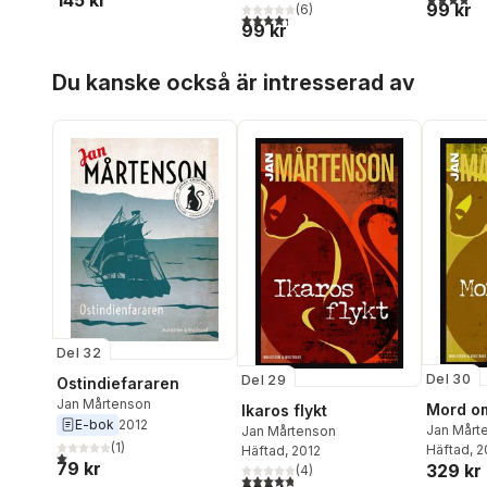
145 kr
99 kr
(
6
)
4,3
utav 5 stjärnor. Totalt antal röster:
99 kr
Hoppa över listan
Du kanske också är intresserad av
Del 32
Del 30
Del 29
Ostindiefararen
Jan Mårtenson
Mord o
Ikaros flykt
E-bok
2012
Jan Mårt
Jan Mårtenson
(
1
)
Häftad
, 
Häftad
, 2012
1,0
utav 5 stjärnor. Totalt antal röster:
79 kr
329 kr
(
4
)
4,8
utav 5 stjärnor. Totalt antal röster: