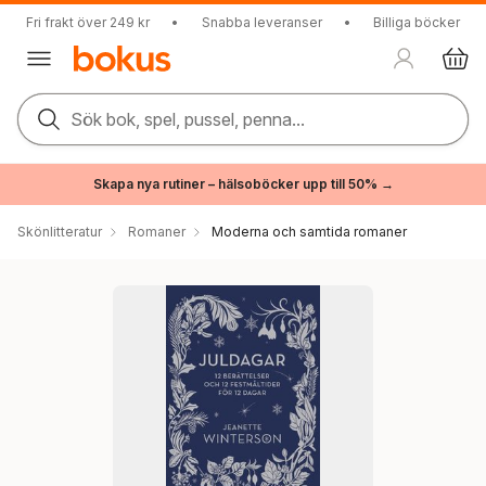
Fri frakt över 249 kr
•
Snabba leveranser
•
Billiga böcker
Sök bok, spel, pussel, penna...
Skapa nya rutiner – hälsoböcker upp till 50% →
Skönlitteratur
Romaner
Moderna och samtida romaner