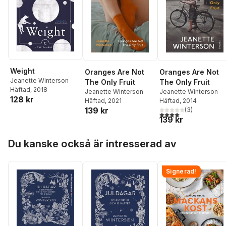
Weight
Oranges Are Not
Oranges Are Not
Jeanette Winterson
The Only Fruit
The Only Fruit
Häftad
, 2018
Jeanette Winterson
Jeanette Winterson
128 kr
Häftad
, 2021
Häftad
, 2014
139 kr
(
3
)
4,0
utav 5 stjärnor. Tota
139 kr
Hoppa över listan
Du kanske också är intresserad av
Signerad!