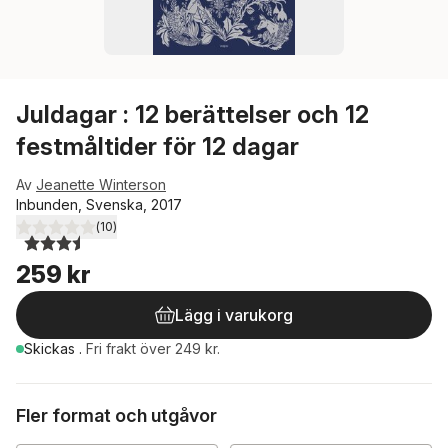
Juldagar : 12 berättelser och 12
festmåltider för 12 dagar
Av
Jeanette Winterson
Inbunden, Svenska, 2017
(
10
)
3,5
utav 5 stjärnor. Totalt antal röster:
259 kr
Lägg i varukorg
Skickas
.
Fri frakt över 249 kr.
Fler format och utgåvor