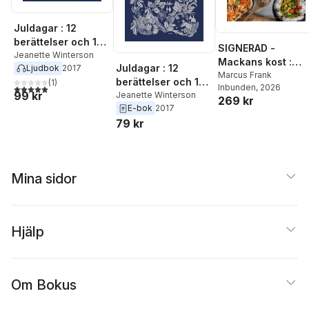
Juldagar : 12
berättelser och 12
SIGNERAD -
festmåltider för 12
Jeanette Winterson
Mackans kost :
Juldagar : 12
Ljudbok
2017
dagar
Middagar och
Marcus Frank
berättelser och 12
(
1
)
Inbunden
, 2026
5,0
utav 5 stjärnor. Totalt antal röster:
matlådor
99 kr
festmåltider för 12
Jeanette Winterson
269 kr
E-bok
2017
dagar
79 kr
Mina sidor
Hjälp
Om Bokus