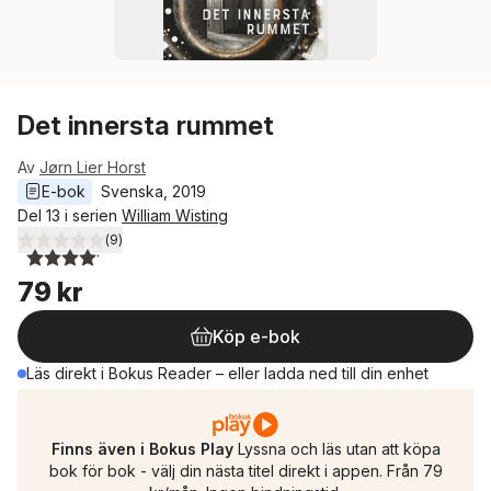
Det innersta rummet
Av
Jørn Lier Horst
E-bok
Svenska
, 
2019
Del 13 i serien
William Wisting
(
9
)
4,1
utav 5 stjärnor. Totalt antal röster:
79 kr
Köp e-bok
Läs direkt i Bokus Reader – eller ladda ned till din enhet
Finns även i Bokus Play
Lyssna och läs utan att köpa
bok för bok - välj din nästa titel direkt i appen. Från 79