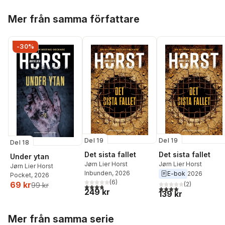
Hoppa över listan
Mer från samma författare
-30%
Del 19
Del 19
Del 18
Det sista fallet
Det sista fallet
Under ytan
Jørn Lier Horst
Jørn Lier Horst
Jørn Lier Horst
Inbunden
, 2026
E-bok
2026
Pocket
, 2026
(
6
)
69 kr
(
2
)
99 kr
3,8
utav 5 stjärnor. Totalt antal röster:
4,0
utav 5 stjärnor. Tota
249 kr
139 kr
Hoppa över listan
Mer från samma serie