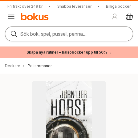
Fri frakt över 249 kr
•
Snabba leveranser
•
Billiga böcker
Sök bok, spel, pussel, penna...
Skapa nya rutiner – hälsoböcker upp till 50% →
Deckare
Polisromaner