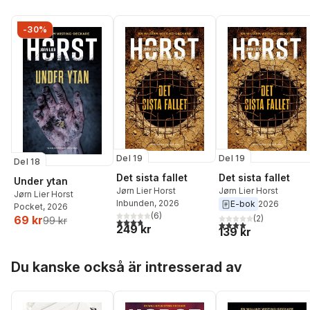
-30%
Del 19
Del 19
Del 18
Det sista fallet
Det sista fallet
Under ytan
Jørn Lier Horst
Jørn Lier Horst
Jørn Lier Horst
Inbunden
, 2026
E-bok
2026
Pocket
, 2026
(
6
)
69 kr
(
2
)
99 kr
3,8
utav 5 stjärnor. Totalt antal röster:
4,0
utav 5 stjärnor. Tota
249 kr
139 kr
Hoppa över listan
Du kanske också är intresserad av