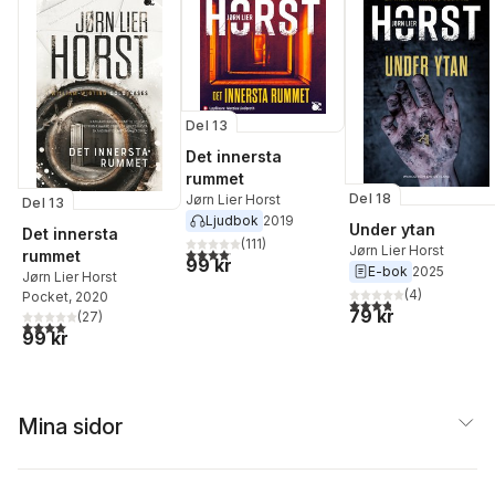
Del 13
Det innersta
rummet
Del 18
Jørn Lier Horst
Del 13
Ljudbok
2019
Under ytan
Det innersta
(
111
)
Jørn Lier Horst
4,1
utav 5 stjärnor. Totalt antal röster:
rummet
99 kr
E-bok
2025
Jørn Lier Horst
(
4
)
Pocket
, 2020
3,8
utav 5 stjärnor. Tota
79 kr
(
27
)
4,0
utav 5 stjärnor. Totalt antal röster:
99 kr
Mina sidor