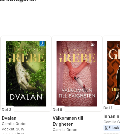
Del 1
Del 3
Del 6
Innan natten t
Dvalan
Välkommen till
Camilla Grebe
Camilla Grebe
Evigheten
E-bok
2026
Pocket
, 2019
Camilla Grebe
(
5
)