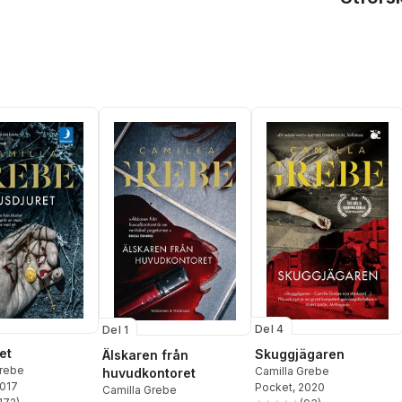
Del 4
Del 1
et
Skuggjägaren
Älskaren från
Grebe
Camilla Grebe
huvudkontoret
2017
Pocket
, 2020
Camilla Grebe