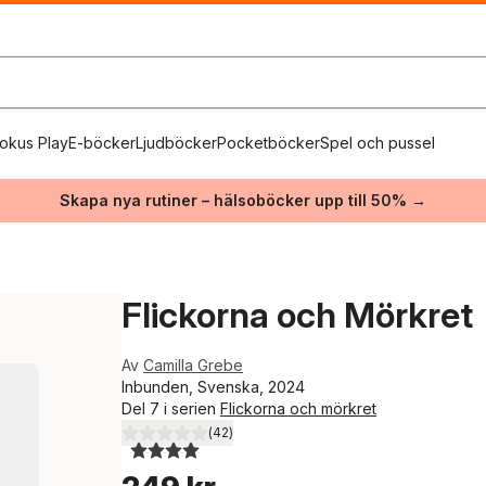
okus Play
E-böcker
Ljudböcker
Pocketböcker
Spel och pussel
Skapa nya rutiner – hälsoböcker upp till 50% →
Flickorna och Mörkret
Av
Camilla Grebe
Inbunden, Svenska, 2024
Del 7 i serien
Flickorna och mörkret
(
42
)
4,0
utav 5 stjärnor. Totalt antal röster: