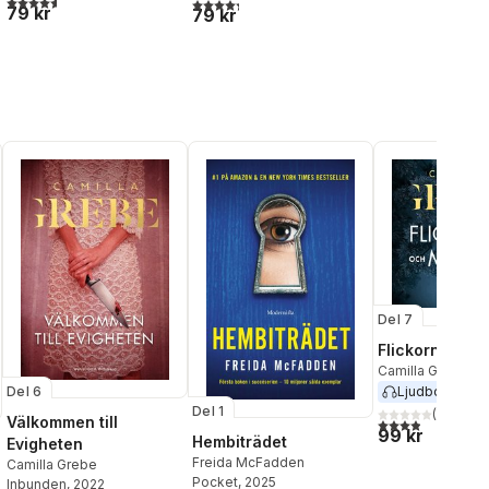
4,3
utav 5 stjärnor. Totalt antal röster:
79 kr
79 kr
al röster:
Del 7
Flickorna och
Camilla Grebe
Del 6
Ljudbok
2024
Del 1
(
170
)
Välkommen till
3,9
utav 5 stjärnor
99 kr
Hembiträdet
Evigheten
Freida McFadden
Camilla Grebe
Pocket
, 2025
Inbunden
, 2022