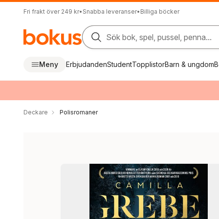
Fri frakt över 249 kr
•
Snabba leveranser
•
Billiga böcker
Sök bok, spel, pussel, penna...
Meny
Erbjudanden
Student
Topplistor
Barn & ungdom
B
Deckare
Polisromaner