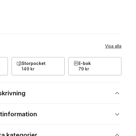
Visa alla
Storpocket
E-bok
149 kr
79 kr
skrivning
tinformation
ka kategorier