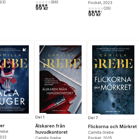
93
)
(
86
)
Pocket
, 2023
stjärnor. Totalt antal röster:
4,0
utav 5 stjärnor. Totalt antal röster:
99 kr
(
26
)
4,3
utav 5 stjärnor. Totalt ant
90 kr
Del 1
Del 7
ger
Älskaren från
Flickorna och Mörkret
Grebe
huvudkontoret
Camilla Grebe
2022
Camilla Grebe
Pocket
, 2025