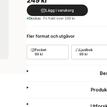
249 kr
Lägg i varukorg
Skickas
.
Fri frakt över 249 kr.
Fler format och utgåvor
Pocket
Ljudbok
99 kr
99 kr
Be
Produk
Utfors