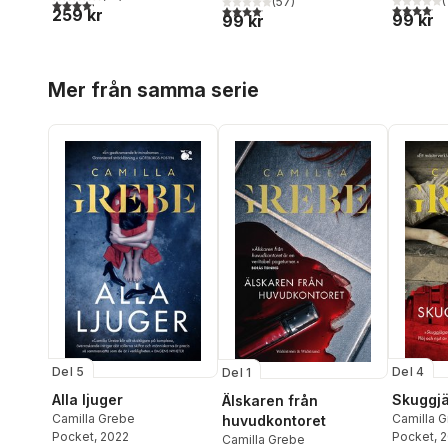
(
(
57
)
4,2
utav 5 stjärnor. Totalt antal röster:
4,1
utav 5 
4,1
utav 5 stjärnor. Totalt antal röster:
259 kr
99 kr
99 kr
Hoppa över listan
Mer från samma serie
Del 5
Del 4
Del 1
Alla ljuger
Skuggj
Älskaren från
Camilla Grebe
Camilla 
huvudkontoret
Pocket
, 2022
Pocket
, 
Camilla Grebe