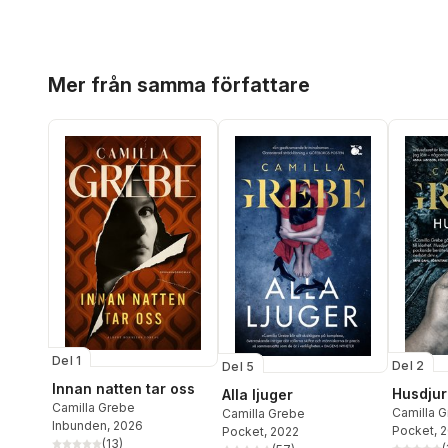
Hoppa över listan
Mer från samma författare
Del 1
Del 2
Del 5
Innan natten tar oss
Husdjur
Alla ljuger
Camilla Grebe
Camilla 
Camilla Grebe
Inbunden
, 2026
Pocket
, 
Pocket
, 2022
(
13
)