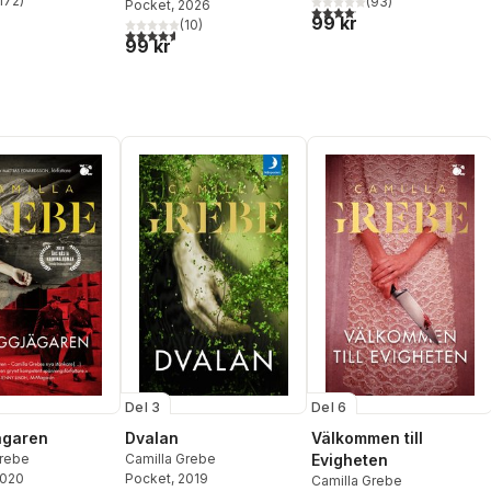
172
)
(
93
)
Pocket
, 2026
stjärnor. Totalt antal röster:
4,1
utav 5 stjärnor. Totalt anta
99 kr
(
10
)
4,6
utav 5 stjärnor. Totalt antal röster:
99 kr
Del 3
Del 6
ägaren
Dvalan
Välkommen till
Grebe
Camilla Grebe
Evigheten
2020
Pocket
, 2019
Camilla Grebe