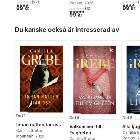
(
57
)
(
Pocket
, 2026
4,1
utav 5 stjärnor. Totalt antal röster:
4,1
utav 5 
99 kr
99 kr
(
10
)
4,6
utav 5 stjärnor. Totalt antal röster:
99 kr
Hoppa över listan
Du kanske också är intresserad av
Del 1
Del 6
Del 5
Innan natten tar oss
Välkommen till
Alla lju
Camilla Grebe
Evigheten
Camilla 
Inbunden
, 2026
Pocket
, 
Camilla Grebe