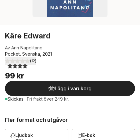
Käre Edward
Av
Ann Napolitano
Pocket, Svenska, 2021
(
12
)
4,0
utav 5 stjärnor. Totalt antal röster:
99 kr
Lägg i varukorg
Skickas
.
Fri frakt över 249 kr.
Fler format och utgåvor
Ljudbok
E-bok