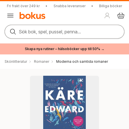
Fri frakt över 249 kr
•
Snabba leveranser
•
Billiga böcker
Sök bok, spel, pussel, penna...
Skapa nya rutiner – hälsoböcker upp till 50% →
Skönlitteratur
Romaner
Moderna och samtida romaner