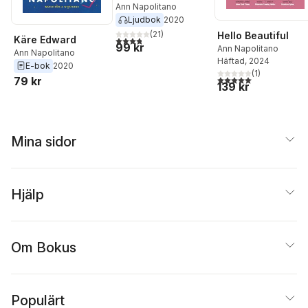
Ann Napolitano
Ljudbok
2020
(
21
)
Hello Beautiful
Käre Edward
3,8
utav 5 stjärnor. Totalt antal röster:
99 kr
Ann Napolitano
Ann Napolitano
Häftad
, 2024
E-bok
2020
(
1
)
5,0
utav 5 stjärnor. Tota
79 kr
139 kr
Mina sidor
Hjälp
Om Bokus
Populärt