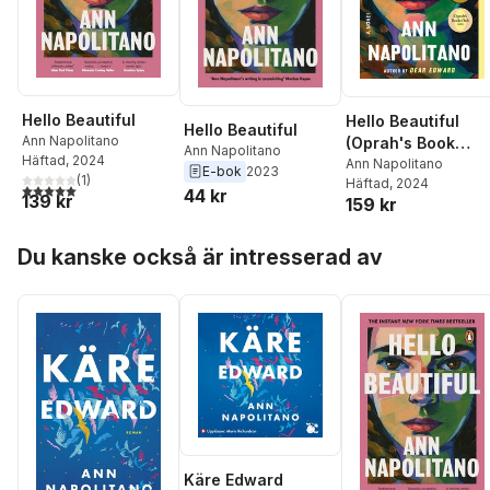
Hello Beautiful
Hello Beautiful
Hello Beautiful
Ann Napolitano
(Oprah's Book
Ann Napolitano
Häftad
, 2024
Club)
Ann Napolitano
E-bok
2023
(
1
)
Häftad
, 2024
5,0
utav 5 stjärnor. Totalt antal röster:
44 kr
139 kr
159 kr
Hoppa över listan
Du kanske också är intresserad av
Käre Edward