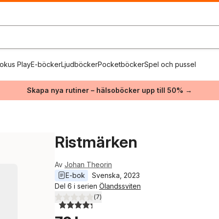
okus Play
E-böcker
Ljudböcker
Pocketböcker
Spel och pussel
Skapa nya rutiner – hälsoböcker upp till 50% →
Ristmärken
Av
Johan Theorin
E-bok
Svenska
, 
2023
Del 6 i serien
Ölandssviten
(
7
)
4,3
utav 5 stjärnor. Totalt antal röster: