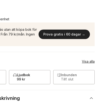
n enhet
äs utan att köpa bok för
n. Från 79 kr/mån. Ingen
Prova gratis i 60 dagar →
Visa alla
Ljudbok
Inbunden
99 kr
Tillf. slut
skrivning