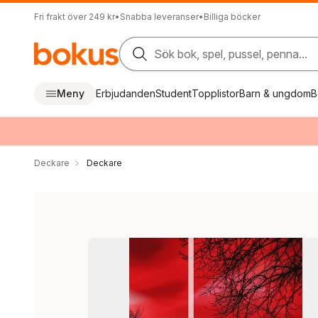
Fri frakt över 249 kr
•
Snabba leveranser
•
Billiga böcker
Sök bok, spel, pussel, penna...
Meny
Erbjudanden
Student
Topplistor
Barn & ungdom
B
Deckare
Deckare