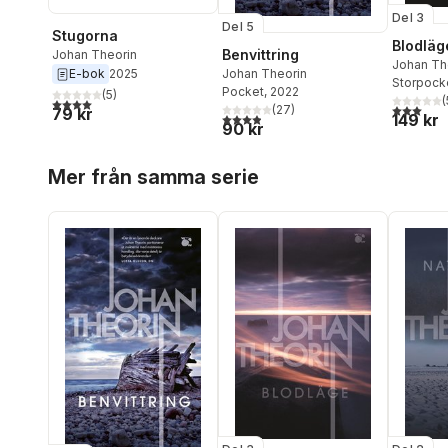
Del 3
Del 5
Stugorna
Blodläg
Benvittring
Johan Theorin
Johan Th
Johan Theorin
E-bok
2025
Storpock
Pocket
, 2022
(
5
)
(
4,0
utav 5 stjärnor. Totalt antal röster:
3,0
utav 5 
(
27
)
79 kr
3,9
utav 5 stjärnor. Totalt antal röster:
149 kr
90 kr
Hoppa över listan
Mer från samma serie