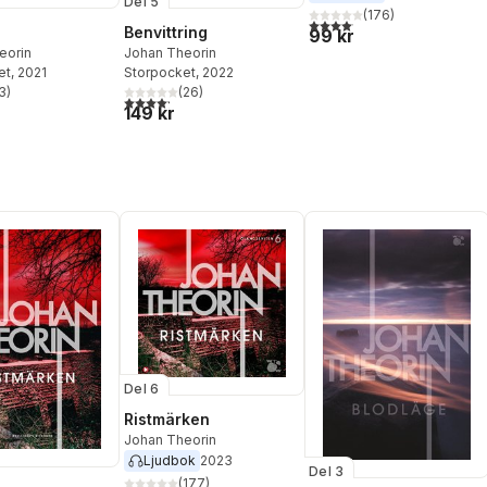
Del 5
(
176
)
4,1
utav 5 stjärnor. Totalt anta
Benvittring
99 kr
eorin
Johan Theorin
et
, 2021
Storpocket
, 2022
3
)
(
26
)
stjärnor. Totalt antal röster:
4,2
utav 5 stjärnor. Totalt antal röster:
149 kr
Del 6
Ristmärken
Johan Theorin
Ljudbok
2023
Del 3
(
177
)