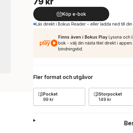
79 kr
Köp e-bok
Läs direkt i Bokus Reader – eller ladda ned till di
Finns även i Bokus Play
Lyssna och l
bok - välj din nästa titel direkt i appe
bindningstid.
Fler format och utgåvor
Pocket
Storpocket
99 kr
149 kr
Be