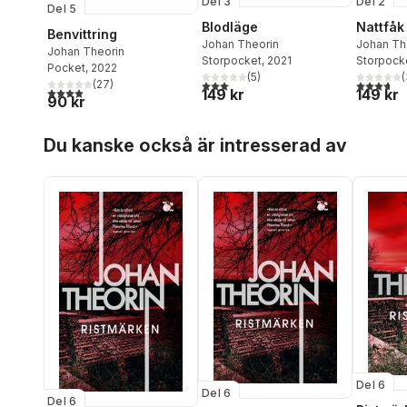
Del 3
Del 2
Del 5
Blodläge
Nattfåk
Benvittring
Johan Theorin
Johan Th
Johan Theorin
Storpocket
, 2021
Storpock
Pocket
, 2022
(
5
)
(
3,0
utav 5 stjärnor. Totalt antal röster:
3,7
utav 5 
(
27
)
3,9
utav 5 stjärnor. Totalt antal röster:
149 kr
149 kr
90 kr
Hoppa över listan
Du kanske också är intresserad av
Del 6
Del 6
Del 6