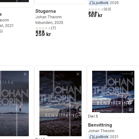
Ljudbok
2025
(
63
)
Stugorna
3,3
utav 5 stjärnor. Totalt ant
e
149 kr
Johan Theorin
eorin
Inbunden
, 2025
et
, 2021
(
7
)
3,1
utav 5 stjärnor. Totalt antal röster:
5
)
259 kr
stjärnor. Totalt antal röster:
Del 5
Benvittring
Johan Theorin
Ljudbok
2021