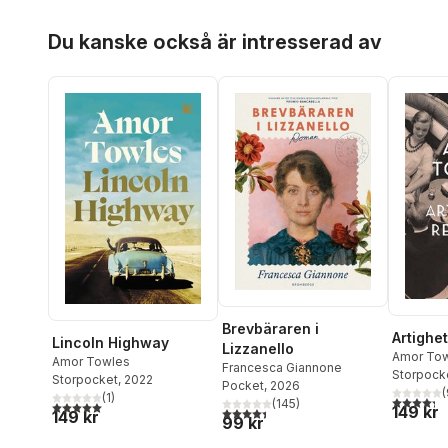
Hoppa över listan
Du kanske också är intresserad av
Brevbäraren i
Artighe
Lincoln Highway
Lizzanello
Amor To
Amor Towles
Francesca Giannone
Storpock
Storpocket
, 2022
Pocket
, 2026
(
(
1
)
4,3
utav 5 
(
145
)
5,0
utav 5 stjärnor. Totalt antal röster:
149 kr
4,4
utav 5 stjärnor. Totalt antal röster:
149 kr
99 kr