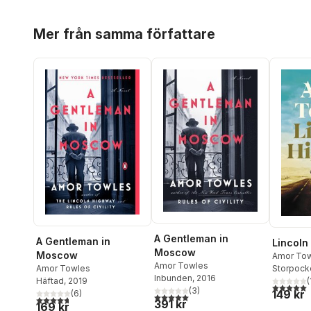
Hoppa över listan
Mer från samma författare
A Gentleman in
A Gentleman in
Lincoln
Moscow
Moscow
Amor To
Amor Towles
Amor Towles
Storpock
Inbunden
, 2016
Häftad
, 2019
(
5,0
utav 5 
(
3
)
149 kr
(
6
)
5,0
utav 5 stjärnor. Totalt antal röster:
4,7
utav 5 stjärnor. Totalt antal röster:
391 kr
169 kr