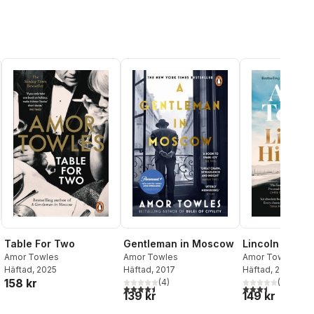
Lincoln Highw
Table For Two
Gentleman in Moscow
Amor Towles
Amor Towles
Amor Towles
Häftad
, 2022
Häftad
, 2025
Häftad
, 2017
158 kr
(
2
)
al röster:
(
4
)
3,5
utav 5 stjärnor.
4,5
utav 5 stjärnor. Totalt antal röster:
149 kr
139 kr