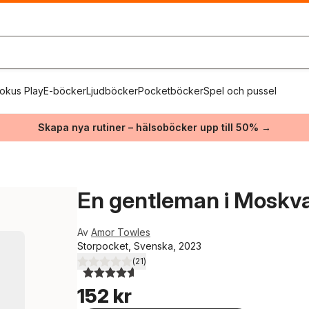
okus Play
E-böcker
Ljudböcker
Pocketböcker
Spel och pussel
Skapa nya rutiner – hälsoböcker upp till 50% →
En gentleman i Moskv
Av
Amor Towles
Storpocket, Svenska, 2023
(
21
)
4,6
utav 5 stjärnor. Totalt antal röster:
152 kr