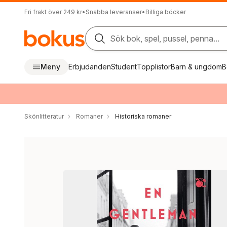
Fri frakt över 249 kr
•
Snabba leveranser
•
Billiga böcker
Sök bok, spel, pussel, penna...
Meny
Erbjudanden
Student
Topplistor
Barn & ungdom
B
Skönlitteratur
Romaner
Historiska romaner