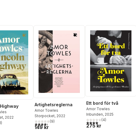
Ett bord för två
Artighetsreglerna
 Highway
Amor Towles
Amor Towles
wles
Inbunden
, 2025
Storpocket
, 2022
et
, 2022
(
4
)
(
9
)
4,0
utav 5 stjärnor. Totalt ant
1
)
4,3
utav 5 stjärnor. Totalt antal röster:
275 kr
stjärnor. Totalt antal röster:
149 kr