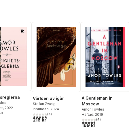
tsreglerna
A Gentleman in
Världen av igår
wles
Moscow
Stefan Zweig
et
, 2022
Inbunden
, 2024
Amor Towles
9
)
(
4
)
Häftad
, 2019
stjärnor. Totalt antal röster:
5,0
utav 5 stjärnor. Totalt antal röster:
216 kr
(
6
)
4,7
utav 5 stjärnor. Totalt ant
169 kr