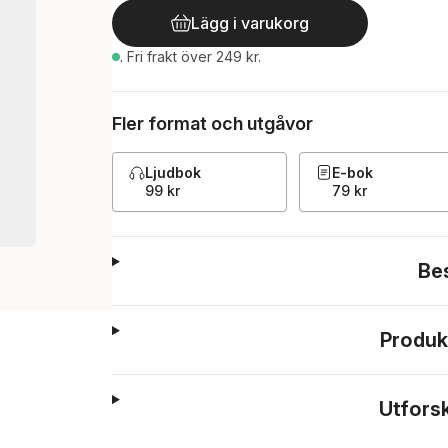
Lägg i varukorg
.
Fri frakt över 249 kr.
Fler format och utgåvor
Ljudbok
E-bok
99 kr
79 kr
Be
Produk
Utfors