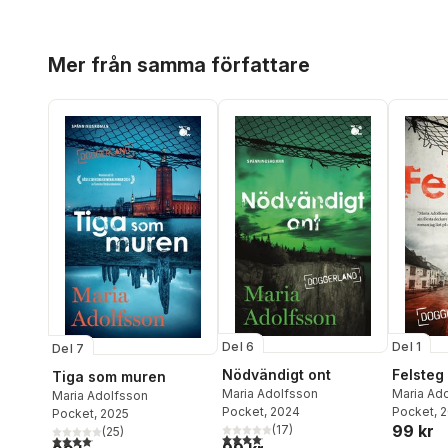
Hoppa över listan
Mer från samma författare
Del 6
Del 1
Del 7
Nödvändigt ont
Felsteg
Tiga som muren
Maria Adolfsson
Maria Ad
Maria Adolfsson
Pocket
, 2024
Pocket
, 
Pocket
, 2025
99 kr
(
17
)
(
25
)
4,1
utav 5 stjärnor. Totalt antal röster:
4,1
utav 5 stjärnor. Totalt antal röster: