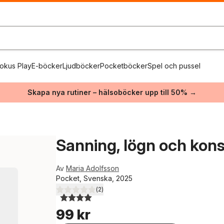
okus Play
E-böcker
Ljudböcker
Pocketböcker
Spel och pussel
Skapa nya rutiner – hälsoböcker upp till 50% →
Sanning, lögn och kon
Av
Maria Adolfsson
Pocket, Svenska, 2025
(
2
)
4,0
utav 5 stjärnor. Totalt antal röster:
99 kr