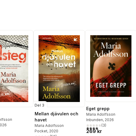
Del 3
Eget grepp
Mellan djävulen och
Maria Adolfsson
havet
olfsson
Inbunden
, 2026
2026
(
3
)
Maria Adolfsson
4,0
utav 5 stjärnor. Totalt ant
269 kr
Pocket
, 2020