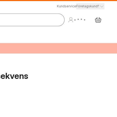
Kundservice
Företagskund?
sekvens