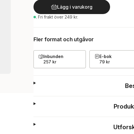
Lägg i varukorg
.
Fri frakt över 249 kr.
Fler format och utgåvor
Inbunden
E-bok
257 kr
79 kr
Be
Produk
Utfors