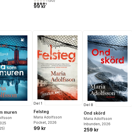
(
50
)
4,4
utav 5 stjärnor. Totalt antal röster:
99 kr
Del 1
Del 8
Felsteg
om muren
Ond skörd
Maria Adolfsson
olfsson
Maria Adolfsson
Pocket
, 2026
2025
Inbunden
, 2026
99 kr
25
)
259 kr
stjärnor. Totalt antal röster: