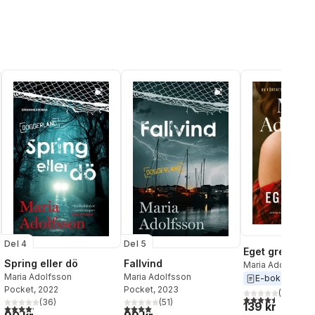
Del 4
Del 5
Eget grepp
Spring eller dö
Fallvind
Maria Adolfsson
Maria Adolfsson
Maria Adolfsson
E-bok
2026
Pocket
, 2022
Pocket
, 2023
(
2
)
al röster:
4,5
utav 5 stjärnor.
(
36
)
(
51
)
139 kr
4,2
utav 5 stjärnor. Totalt antal röster:
4,0
utav 5 stjärnor. Totalt antal röster: