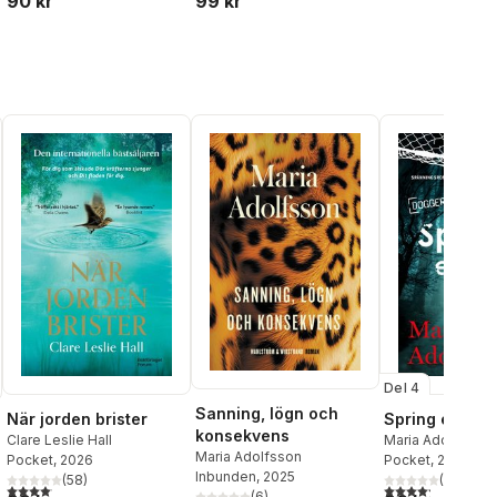
90 kr
99 kr
Del 4
Sanning, lögn och
När jorden brister
Spring eller d
konsekvens
Clare Leslie Hall
Maria Adolfsson
Maria Adolfsson
Pocket
, 2026
Pocket
, 2022
Inbunden
, 2025
(
58
)
(
36
)
4,1
utav 5 stjärnor. Totalt antal röster:
4,2
utav 5 stjärnor.
(
6
)