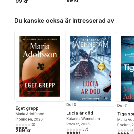
99 kr
99 kr
Hoppa över listan
Du kanske också är intresserad av
Del 3
Del 7
Eget grepp
Lucia är död
Tiga s
Maria Adolfsson
Katarina Wennstam
Inbunden
, 2026
Maria Ad
Pocket
, 2026
(
3
)
Pocket
, 
4,0
utav 5 stjärnor. Totalt antal röster:
(
57
)
269 kr
(
4,5
utav 5 stjärnor. Totalt antal röster:
4,1
utav 5 