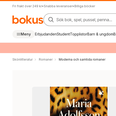
Fri frakt över 249 kr
•
Snabba leveranser
•
Billiga böcker
Sök bok, spel, pussel, penna...
Meny
Erbjudanden
Student
Topplistor
Barn & ungdom
B
Skönlitteratur
Romaner
Moderna och samtida romaner