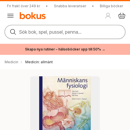
Fri frakt över 249 kr
•
Snabba leveranser
•
Billiga böcker
Sök bok, spel, pussel, penna...
Skapa nya rutiner – hälsoböcker upp till 50% →
Medicin
Medicin: allmänt