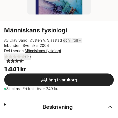
Människans fysiologi
Av
Olav Sand
,
Øysten V. Sjaastad
och 1 till
Inbunden, Svenska, 2004
Del i serien
Människans fysiologi
(
14
)
4,2
utav 5 stjärnor. Totalt antal röster:
1 441 kr
Lägg i varukorg
Skickas
.
Fri frakt över 249 kr.
Beskrivning