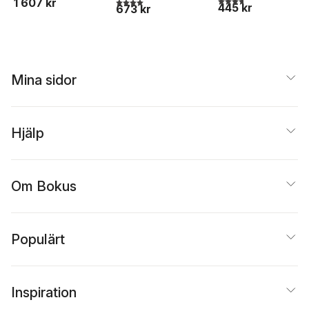
1 607 kr
4,0
utav 5 stjärnor. Totalt antal röster:
445 kr
Sjaastad
673 kr
Mina sidor
Hjälp
Om Bokus
Populärt
Inspiration