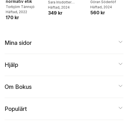
normativ etik
pedagoger
Göran Söderlöf
Sara Irisdotter
Torbjörn Tännsjö
Häftad
, 2024
Aldenmyr
Häftad
, 2024
,
Ann Paulin
,
Häftad
, 2022
560 kr
349 kr
Kirsten Grønlien
170 kr
Zetterqvist
Mina sidor
Hjälp
Om Bokus
Populärt