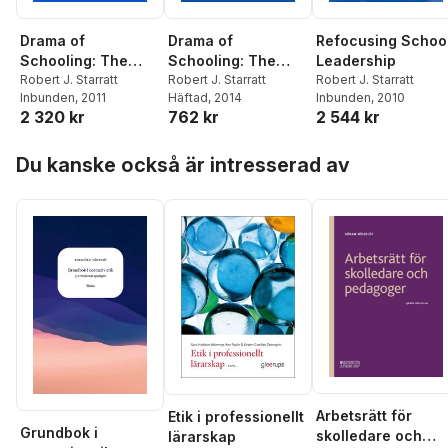
Drama of
Drama of
Refocusing Schoo
Schooling: The
Schooling: The
Leadership
Schooling of
Robert J. Starratt
Schooling of
Robert J. Starratt
Robert J. Starratt
Inbunden
, 2011
Häftad
, 2014
Inbunden
, 2010
Drama
Drama
2 320 kr
762 kr
2 544 kr
Hoppa över listan
Du kanske också är intresserad av
Arbetsrätt för
Etik i professionellt
Grundbok i
skolledare och
lärarskap