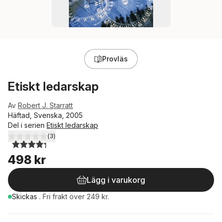
Provläs
Etiskt ledarskap
Av
Robert J. Starratt
Häftad, Svenska, 2005
Del i serien
Etiskt ledarskap
(
3
)
4,3
utav 5 stjärnor. Totalt antal röster:
498 kr
Lägg i varukorg
Skickas
.
Fri frakt över 249 kr.