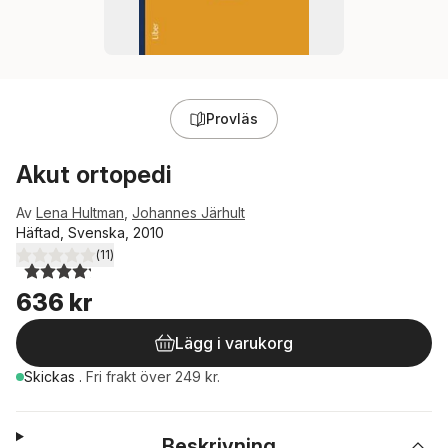
Provläs
Akut ortopedi
Av
Lena Hultman
,
Johannes Järhult
Häftad, Svenska, 2010
(
11
)
4,2
utav 5 stjärnor. Totalt antal röster:
636 kr
Lägg i varukorg
Skickas
.
Fri frakt över 249 kr.
Beskrivning