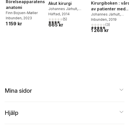
Rörelseapparatens
Kirurgiboken : vår
Akut kirurgi
anatomi
av patienter med
Johannes Järhult
,
Finn Bojsen-Møller
Miden Melle-Hannah
Häftad
, 2014
kirurgiska,
Johannes Järhult
,
Inbunden
, 2023
(
5
)
Karsten Offenbartl
Inbunden
, 2019
,
urologiska och
4,2
utav 5 stjärnor. Totalt antal röster:
1 159 kr
665 kr
Manne Andersson
(
3
)
ortopediska
5,0
utav 5 stjärnor. Tota
1 268 kr
sjukdomar
Mina sidor
Hjälp