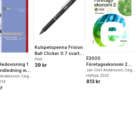
Kulspetspenna Frixion
Ball Clicker 0.7 svart,
E3000
raderbar
Pilot
Företagsekonomi 2
edovisning 1
39 kr
Faktabok
Jan-Olof Andersson
,
Cege
andledning med
Ekström
Häftad
, 2022
,
Rolf Jansson
 Andersson
,
Cege
813 kr
2014
kr