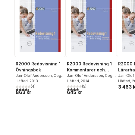
R2000 Redovisning 1
R2000 Redovisning 1
R2000 R
Övningsbok
Kommentarer och
Lärarh
Jan-Olof Andersson
,
Cege
lösningar
Jan-Olof Andersson
,
Cege
CD
Jan-Olof
Ekström
Häftad
, 2013
Ekström
Häftad
, 2014
Ekström
Häftad
, 
3 463 
(
4
)
(
5
)
4,3
utav 5 stjärnor. Totalt antal röster:
4,0
utav 5 stjärnor. Totalt antal röster:
863 kr
645 kr