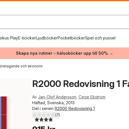
okus Play
E-böcker
Ljudböcker
Pocketböcker
Spel och pussel
Skapa nya rutiner – hälsoböcker upp till 50% →
företagande och ekonomi
R2000 Redovisning 1 
Av
Jan-Olof Andersson
,
Cege Ekström
Häftad, Svenska, 2013
Del i serien
R2000 Redovisning 1
(
7
)
3,9
utav 5 stjärnor. Totalt antal röster: