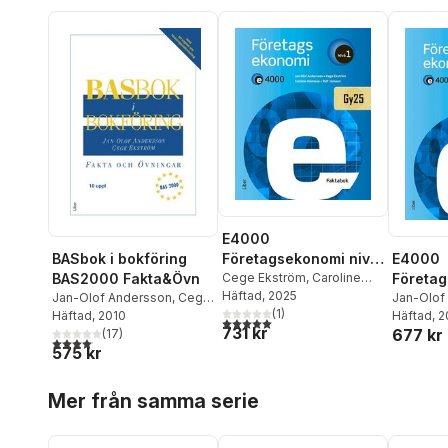
E4000
Företagsekonomi nivå
BASbok i bokföring
E4000
1 Faktabok
Cege Ekström
,
Caroline
BAS2000 Fakta&Övn
Företag
Hansson
Häftad
, 2025
,
Rolf Jansson
,
Jan-Olof Andersson
,
Cege
1 Övnin
Jan-Olof
Jan-Olof Andersson
(
1
)
Ekström
Häftad
, 2010
Ekström
Häftad
, 
,
5,0
utav 5 stjärnor. Totalt antal röster:
731 kr
677 kr
(
17
)
Rolf Jan
4,1
utav 5 stjärnor. Totalt antal röster:
575 kr
Hoppa över listan
Mer från samma serie