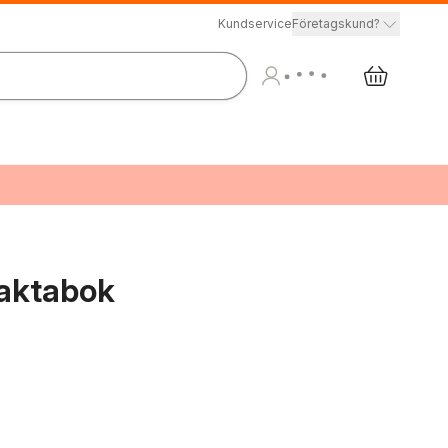
Kundservice
Företagskund?
Faktabok