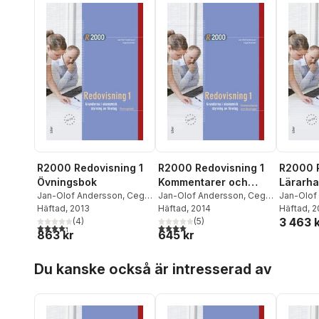
R2000 Redovisning 1
R2000 Redovisning 1
R2000 R
Övningsbok
Kommentarer och
Lärarh
Jan-Olof Andersson
,
Cege
lösningar
Jan-Olof Andersson
,
Cege
CD
Jan-Olof
Ekström
Häftad
, 2013
Ekström
Häftad
, 2014
Ekström
Häftad
, 
3 463 
(
4
)
(
5
)
4,3
utav 5 stjärnor. Totalt antal röster:
4,0
utav 5 stjärnor. Totalt antal röster:
863 kr
645 kr
Hoppa över listan
Du kanske också är intresserad av