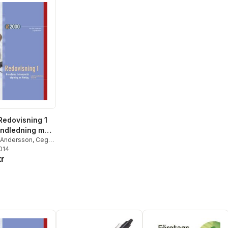
edovisning 1
andledning med
 Andersson
,
Cege
2014
kr