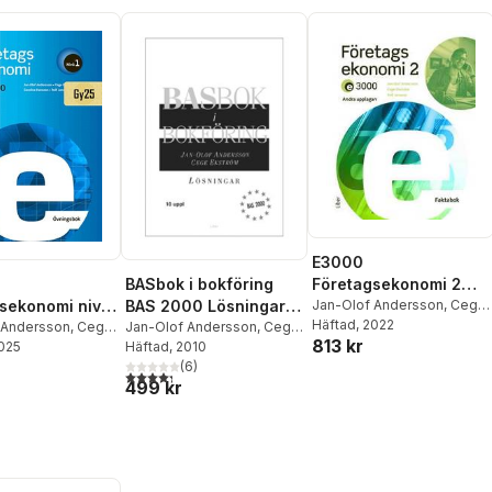
E3000
Företagsekonomi 2
BASbok i bokföring
Faktabok
Jan-Olof Andersson
,
Cege
sekonomi nivå
BAS 2000 Lösningar
Ekström
Häftad
, 2022
,
Rolf Jansson
gsbok
 Andersson
,
Cege
BAS 2000
Jan-Olof Andersson
,
Cege
813 kr
2025
Caroline Hansson
,
Ekström
Häftad
, 2010
sson
(
6
)
4,3
utav 5 stjärnor. Totalt antal röster:
499 kr