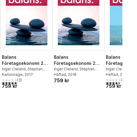
Balans
Balans
Balans
Företagsekonomi 2
Företagsekonomi 2
Företagsekono
Fakta
Inger Cleland
,
Stephan
Övningar
Inger Cleland
,
Stephan
Fakta
Inger Cleland
,
He
Löwenhielm
Kartonnage
, 2017
,
Helena
Löwenhielm
Häftad
, 2018
,
Helena
Hurtigh
Häftad
, 2016
759 kr
Palmheden
(
3
)
,
Katarina
Palmheden
,
Katarina
(
4
)
5,0
utav 5 stjärnor. Totalt antal röster:
4,5
utav 5 stjärnor.
759 kr
759 kr
Synnergård
Synnergård