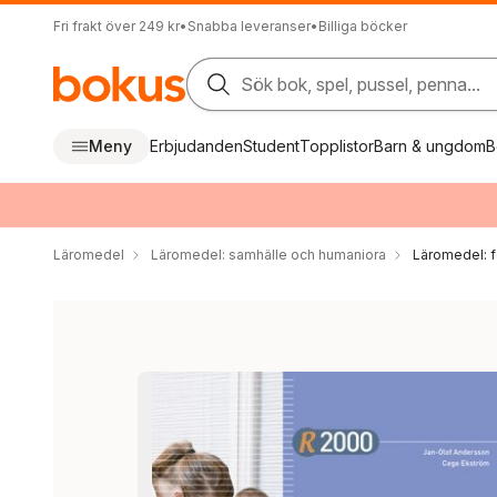
Fri frakt över 249 kr
•
Snabba leveranser
•
Billiga böcker
Sök bok, spel, pussel, penna...
Meny
Erbjudanden
Student
Topplistor
Barn & ungdom
B
Läromedel
Läromedel: samhälle och humaniora
Läromedel: 