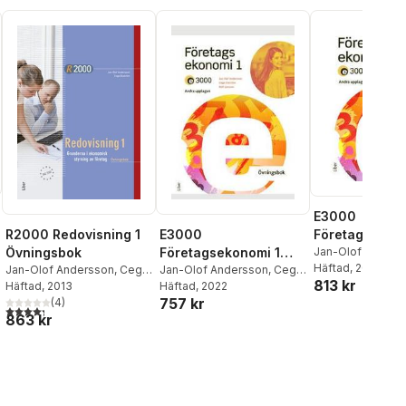
E3000
Företagsekono
R2000 Redovisning 1
E3000
Faktabok
Jan-Olof Anders
Övningsbok
Företagsekonomi 1
Ekström
Häftad
, 2022
,
Rolf Ja
Jan-Olof Andersson
,
Cege
Övningsbok
Jan-Olof Andersson
,
Cege
813 kr
Jöran Enqvist
Ekström
Häftad
, 2013
Ekström
Häftad
, 2022
,
Rolf Jansson
,
757 kr
(
4
)
Jöran Enqvist
4,3
utav 5 stjärnor. Totalt antal röster:
863 kr