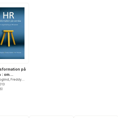
sformation på
 : om
ering av HR-
oglind
,
Freddy
2013
Per Thilander
6
)
stjärnor. Totalt antal röster: