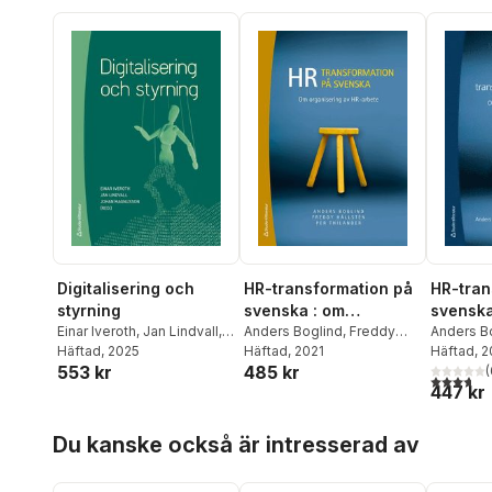
Digitalisering och
HR-transformation på
HR-tran
styrning
svenska : om
svenska
Einar Iveroth
,
Jan Lindvall
,
organisering av HR-
Anders Boglind
,
Freddy
organis
Anders B
Johan Magnusson
Häftad
, 2025
,
Jason
Hällsten
Häftad
, 2021
,
Per Thilander
Hällsten
Häftad
, 
,
arbete
arbete
553 kr
485 kr
Crawford
,
Jonathan
(
3,7
utav 5 
447 kr
Crusoe
,
Daniel Curto-Millet
,
Mathias Cöster
,
Marie
Hoppa över listan
Eneman
,
Owen Eriksson
,
Du kanske också är intresserad av
Thomas Falk
,
Elisabeth
Frisk
,
Jacob Hallencreutz
,
Therese Hedman Monstad
,