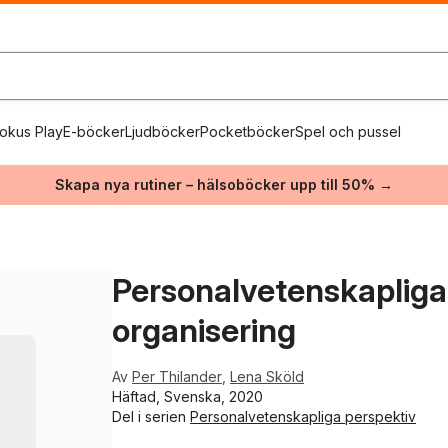
okus Play
E-böcker
Ljudböcker
Pocketböcker
Spel och pussel
Skapa nya rutiner – hälsoböcker upp till 50% →
Personalvetenskapliga
organisering
Av
Per Thilander
,
Lena Sköld
Häftad, Svenska, 2020
Del i serien
Personalvetenskapliga perspektiv