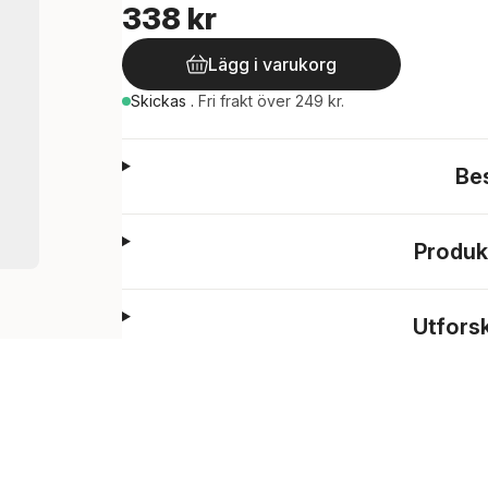
338 kr
Lägg i varukorg
Skickas
.
Fri frakt över 249 kr.
Be
Produk
Utfors