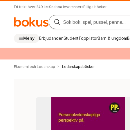
Fri frakt över 249 kr
•
Snabba leveranser
•
Billiga böcker
Sök bok, spel, pussel, penna...
Meny
Erbjudanden
Student
Topplistor
Barn & ungdom
B
Ekonomi och Ledarskap
Ledarskapsböcker