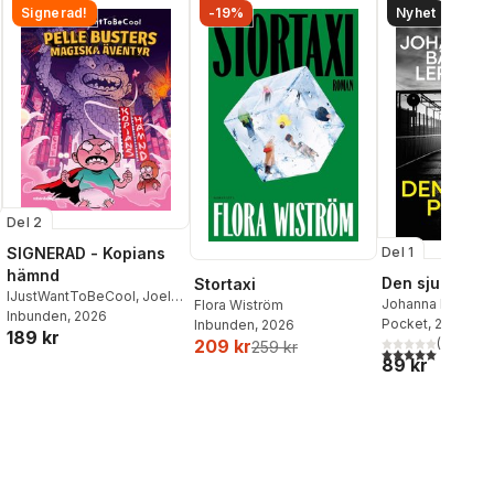
Signerad!
-19%
Nyhet
Del 2
SIGNERAD - Kopians
Del 1
hämnd
Den sjunde po
Stortaxi
IJustWantToBeCool
,
Joel
Johanna Bäckst
Flora Wiström
Adolphson
Inbunden
, 2026
,
Emil Ejdemo
Lerneby
Pocket
, 2026
Inbunden
, 2026
189 kr
Beer
,
Victor Beer
(
1
)
209 kr
259 kr
5,0
utav 5 stjärnor.
89 kr