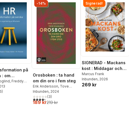
-14%
Signerad!
SIGNERAD - Mackans
kost : Middagar och
sformation på
matlådor
Marcus Frank
Orosboken : ta hand
 : om
Inbunden
, 2026
om din oro i fem steg
ering av HR-
oglind
,
Freddy
269 kr
2013
Per Thilander
Erik Andersson
,
Tove
6
)
Wahlund
Inbunden
, 2024
stjärnor. Totalt antal röster:
(
3
)
4,3
utav 5 stjärnor. Totalt antal röster:
189 kr
219 kr