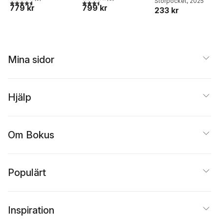
Storpocket
, 2025
4,6
utav 5 stjärnor. Totalt antal röster:
3,5
utav 5 stjärnor. Totalt antal röster:
779 kr
799 kr
233 kr
Mina sidor
Hjälp
Om Bokus
Populärt
Inspiration