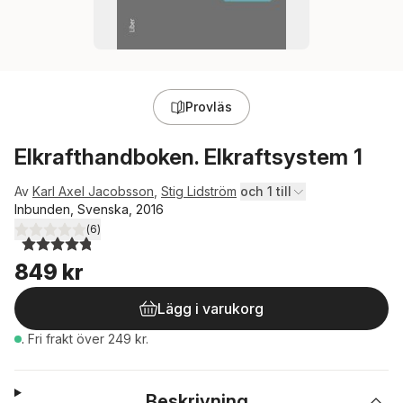
Provläs
Elkrafthandboken. Elkraftsystem 1
Av
Karl Axel Jacobsson
,
Stig Lidström
och 1 till
Inbunden, Svenska, 2016
(
6
)
4,8
utav 5 stjärnor. Totalt antal röster:
849 kr
Lägg i varukorg
.
Fri frakt över 249 kr.
Beskrivning