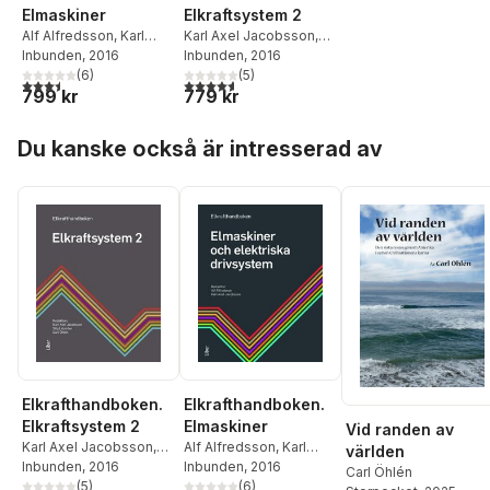
Elmaskiner
Elkraftsystem 2
Alf Alfredsson
,
Karl
Karl Axel Jacobsson
,
Axel Jacobsson
Inbunden
, 2016
Stig Lidström
Inbunden
, 2016
,
Carl
(
6
)
Öhlén
(
5
)
3,5
utav 5 stjärnor. Totalt antal röster:
4,6
utav 5 stjärnor. Totalt antal röster:
799 kr
779 kr
Hoppa över listan
Du kanske också är intresserad av
Elkrafthandboken.
Elkrafthandboken.
Elkraftsystem 2
Elmaskiner
Vid randen av
Karl Axel Jacobsson
,
Alf Alfredsson
,
Karl
världen
Stig Lidström
Inbunden
, 2016
,
Carl
Axel Jacobsson
Inbunden
, 2016
Carl Öhlén
Öhlén
(
5
)
(
6
)