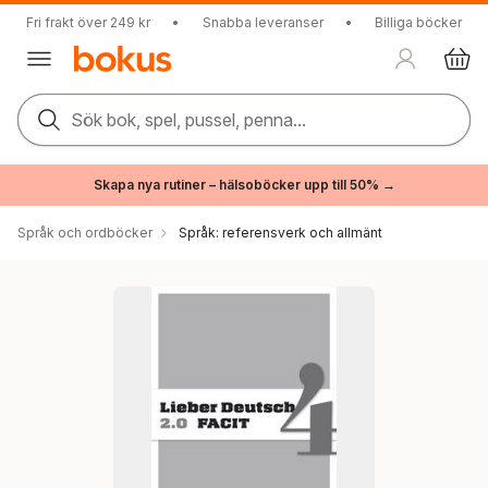
Fri frakt över 249 kr
•
Snabba leveranser
•
Billiga böcker
Sök bok, spel, pussel, penna...
Skapa nya rutiner – hälsoböcker upp till 50% →
Språk och ordböcker
Språk: referensverk och allmänt