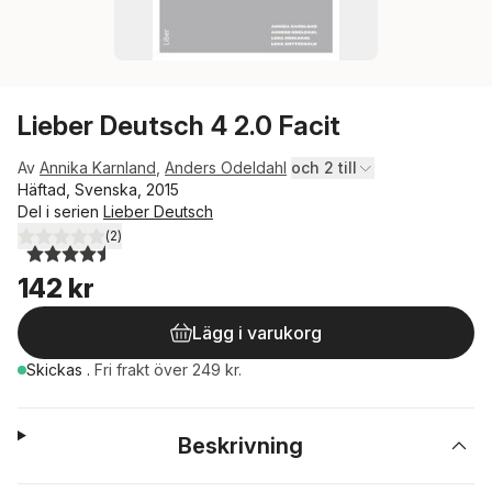
Lieber Deutsch 4 2.0 Facit
Av
Annika Karnland
,
Anders Odeldahl
och 2 till
Häftad, Svenska, 2015
Del i serien
Lieber Deutsch
(
2
)
4,5
utav 5 stjärnor. Totalt antal röster:
142 kr
Lägg i varukorg
Skickas
.
Fri frakt över 249 kr.
Beskrivning