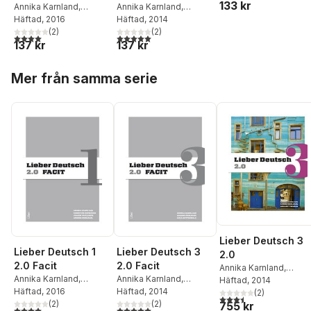
133 kr
Sällberg-Svensson
,
Annika Karnland
,
Annika Karnland
,
Lena Gottschalk
Anders Odeldahl
Häftad
, 2016
,
Anders Odeldahl
Häftad
, 2014
,
Lena
Christine Hofbauer
(
2
)
,
Gottschalk
(
2
)
4,0
utav 5 stjärnor. Totalt antal röster:
5,0
utav 5 stjärnor. Totalt antal röster:
137 kr
137 kr
Joakim Vasiliadis
Hoppa över listan
Mer från samma serie
Lieber Deutsch 3
Lieber Deutsch 1
Lieber Deutsch 3
2.0
2.0 Facit
2.0 Facit
Annika Karnland
,
Annika Karnland
,
Annika Karnland
,
Anders Odeldahl
Häftad
, 2014
,
Len
Anders Odeldahl
Häftad
, 2016
,
Anders Odeldahl
Häftad
, 2014
,
Lena
Gottschalk
(
2
)
3,5
utav 5 stjärnor. Tota
Christine Hofbauer
(
2
)
,
Gottschalk
(
2
)
755 kr
4,0
utav 5 stjärnor. Totalt antal röster:
5,0
utav 5 stjärnor. Totalt antal röster: