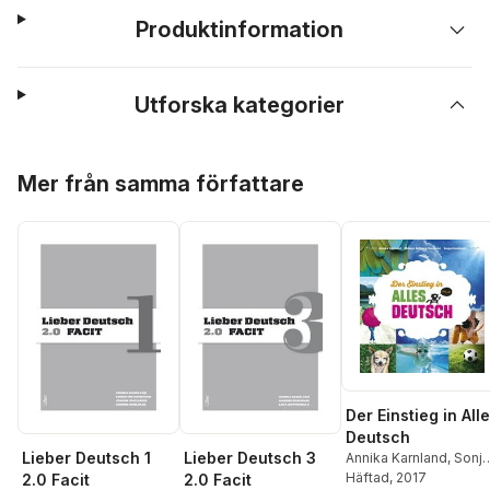
Produktinformation
Utforska kategorier
Hoppa över listan
Mer från samma författare
Der Einstieg in All
Deutsch
Lieber Deutsch 1
Lieber Deutsch 3
Annika Karnland
,
Sonja
Kalmbach
Häftad
, 2017
,
Monica
2.0 Facit
2.0 Facit