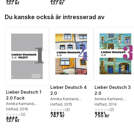
137 kr
137 kr
Joakim Vasiliadis
Hoppa över listan
Du kanske också är intresserad av
Lieber Deutsch 3
Lieber Deutsch 4
Lieber Deutsch 1
2.0
2.0
2.0 Facit
Annika Karnland
,
Annika Karnland
,
Annika Karnland
,
Anders Odeldahl
Häftad
, 2014
,
Len
Anders Odeldahl
Häftad
, 2015
,
Lena
Anders Odeldahl
Häftad
, 2016
,
Gottschalk
(
2
)
Odeldahl
(
,
2
Lena
)
3,5
utav 5 stjärnor. Tota
4,5
utav 5 stjärnor. Totalt antal röster:
Christine Hofbauer
(
2
)
,
755 kr
747 kr
Gottschalk
4,0
utav 5 stjärnor. Totalt antal röster:
137 kr
Joakim Vasiliadis