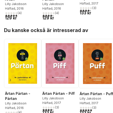
Häftad
, 2017
Lilly Jakobson
Lilly Jakobson
(
3
)
Häftad
, 2016
Häftad
, 2016
4,3
utav 5 stjärnor. Tota
133 kr
(
4
)
(
4
)
4,8
utav 5 stjärnor. Totalt antal röster:
4,3
utav 5 stjärnor. Totalt antal röster:
129 kr
129 kr
Hoppa över listan
Du kanske också är intresserad av
Ärtan Pärtan -
Ärtan Pärtan - Piff
Ärtan Pärtan - Puf
Pärtan
Lilly Jakobson
Lilly Jakobson
Häftad
, 2017
Häftad
, 2017
Lilly Jakobson
(
3
)
(
3
)
Häftad
, 2016
4,3
utav 5 stjärnor. Totalt antal röster:
5,0
utav 5 stjärnor. Tota
133 kr
133 kr
(
4
)