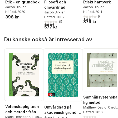
Etik - en grundbok
Filosofi och
Etiskt hantverk
Jacob Birkler
omvårdnad
Jacob Birkler
Häftad
, 2020
Häftad
, 2011
Jacob Birkler
398 kr
(
1
)
Häftad
, 2007
3,0
utav 5 stjärnor. Tota
379 kr
(
11
)
3,7
utav 5 stjärnor. Totalt antal röster:
577 kr
Hoppa över listan
Du kanske också är intresserad av
Samhällsvetenska
lig metod
Vetenskaplig teori
Omvårdnad på
Matthew David
,
Carol
och metod : från
D. Sutton
Häftad
, 2016
akademisk grund :
(
3
)
idé till examination
Maria Henricson
,
Lilas
att utvecklas och
Anna Forsberg