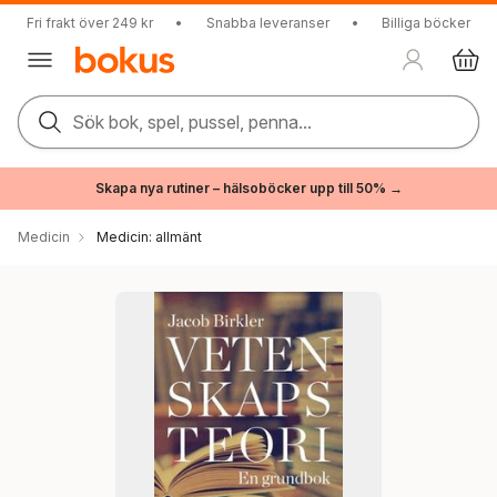
Fri frakt över 249 kr
•
Snabba leveranser
•
Billiga böcker
Sök bok, spel, pussel, penna...
Skapa nya rutiner – hälsoböcker upp till 50% →
Medicin
Medicin: allmänt