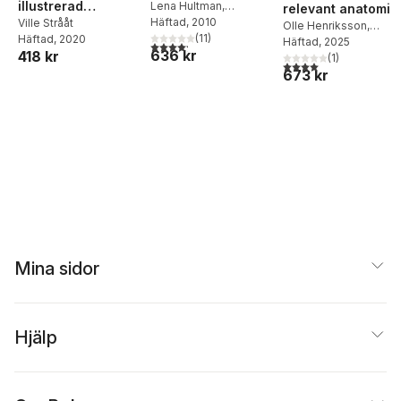
illustrerad
Lena Hultman
,
relevant anatomi
Johannes Järhult
Häftad
, 2010
minilärobok för
Ville Strååt
Olle Henriksson
,
(
11
)
Häftad
, 2020
läkare
Margareta Rasmusson
Häftad
, 2025
4,2
utav 5 stjärnor. Totalt antal röster:
636 kr
418 kr
(
1
)
4,0
utav 5 stjärnor. Tota
673 kr
Mina sidor
Hjälp