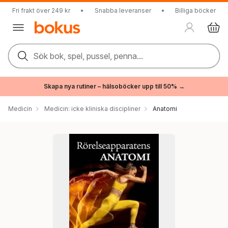
Fri frakt över 249 kr
•
Snabba leveranser
•
Billiga böcker
Sök bok, spel, pussel, penna...
Skapa nya rutiner – hälsoböcker upp till 50% →
Medicin
Medicin: icke kliniska discipliner
Anatomi