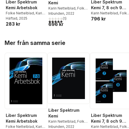
Liber Spektrum
Liber Spektrum
Kemi
Kemi Arbetsbok
Kemi 7, 8 och 9
Karin Nettelblad
,
Folke
Folke Nettelblad
,
Karin
årskursbok
Karin Nettelblad
,
Folk
Nettelblad
Inbunden
, 2022
796 kr
Nettelblad
Häftad
, 2025
Nettelblad
(
1
)
5,0
utav 5 stjärnor. Totalt antal röster:
283 kr
696 kr
Hoppa över listan
Mer från samma serie
Liber Spektrum
Liber Spektrum
Liber Spektrum
Kemi
Kemi Arbetsbok
Kemi 7, 8 och 9
Karin Nettelblad
,
Folke
Folke Nettelblad
,
Karin
årskursbok
Karin Nettelblad
,
Folk
Nettelblad
Inbunden
, 2022