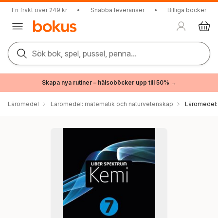
Fri frakt över 249 kr
•
Snabba leveranser
•
Billiga böcker
Sök bok, spel, pussel, penna...
Skapa nya rutiner – hälsoböcker upp till 50% →
Läromedel
Läromedel: matematik och naturvetenskap
Läromedel: