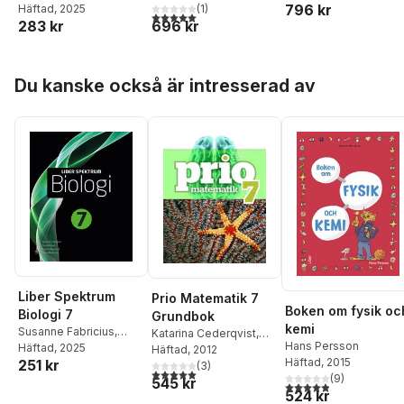
796 kr
Nettelblad
Häftad
, 2025
Nettelblad
(
1
)
5,0
utav 5 stjärnor. Totalt antal röster:
283 kr
696 kr
Hoppa över listan
Du kanske också är intresserad av
Liber Spektrum
Prio Matematik 7
Boken om fysik oc
Biologi 7
Grundbok
kemi
Susanne Fabricius
,
Katarina Cederqvist
,
Hans Persson
Anders Nystrand
Häftad
, 2025
,
Anna
Stefan Larsson
Häftad
, 2012
,
Patrik
Häftad
, 2015
251 kr
Rådström
,
Fredrik Holm
Gustafsson
(
3
)
,
Attila
5,0
utav 5 stjärnor. Totalt antal röster:
(
9
)
545 kr
Szabo
4,9
utav 5 stjärnor. Tota
524 kr