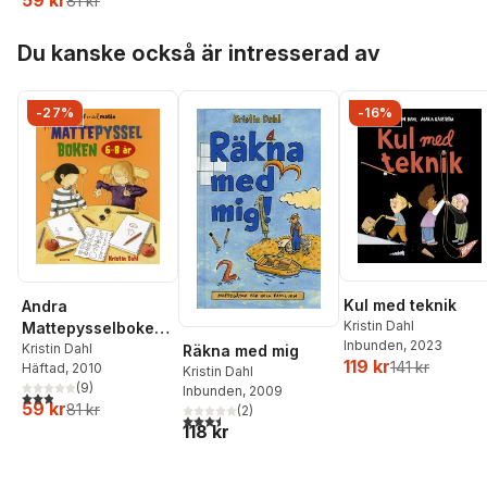
81 kr
Hoppa över listan
Du kanske också är intresserad av
-27%
-16%
Kul med teknik
Andra
Kristin Dahl
Mattepysselboken
Inbunden
, 2023
6-8 år
Kristin Dahl
Räkna med mig
119 kr
141 kr
Häftad
, 2010
Kristin Dahl
(
9
)
Inbunden
, 2009
2,9
utav 5 stjärnor. Totalt antal röster:
59 kr
81 kr
(
2
)
3,5
utav 5 stjärnor. Totalt antal röster:
118 kr