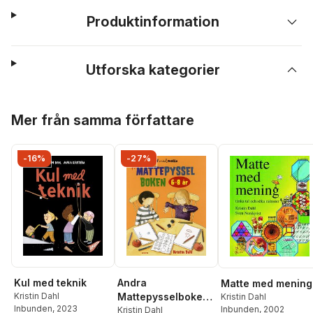
Produktinformation
Utforska kategorier
Hoppa över listan
Mer från samma författare
-16%
-27%
Kul med teknik
Andra
Matte med mening
Kristin Dahl
Mattepysselboken
Kristin Dahl
Inbunden
, 2023
Inbunden
, 2002
6-8 år
Kristin Dahl