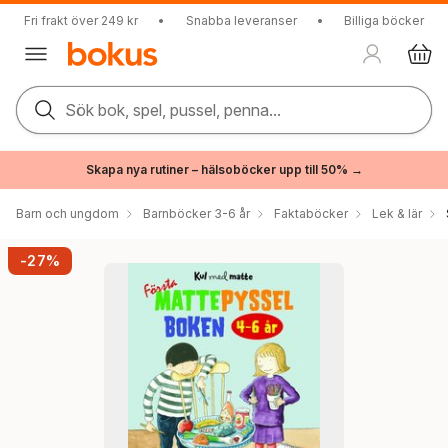
Fri frakt över 249 kr
•
Snabba leveranser
•
Billiga böcker
Sök bok, spel, pussel, penna...
Skapa nya rutiner – hälsoböcker upp till 50% →
Barn och ungdom
Barnböcker 3-6 år
Faktaböcker
Lek & lär
-27%