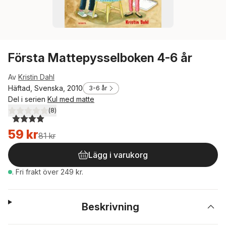
Första Mattepysselboken 4-6 år
Av
Kristin Dahl
Häftad, Svenska, 2010
3-6 år
Del i serien
Kul med matte
(
8
)
4,0
utav 5 stjärnor. Totalt antal röster:
59 kr
81 kr
Lägg i varukorg
.
Fri frakt över 249 kr.
Beskrivning