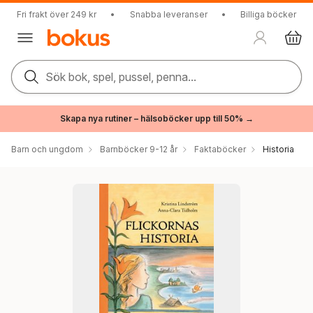
Fri frakt över 249 kr
•
Snabba leveranser
•
Billiga böcker
Sök bok, spel, pussel, penna...
Skapa nya rutiner – hälsoböcker upp till 50% →
Barn och ungdom
Barnböcker 9-12 år
Faktaböcker
Historia