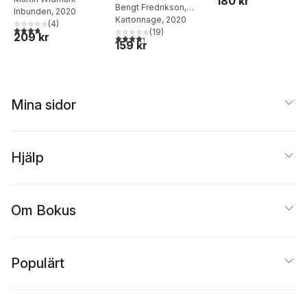
180 kr
Bengt Fredrikson
,
Inbunden
, 2020
Andreas Palmaer
Kartonnage
, 2020
(
4
)
3,8
utav 5 stjärnor. Totalt antal röster:
(
19
)
209 kr
4,3
utav 5 stjärnor. Totalt antal röster:
159 kr
Mina sidor
Hjälp
Om Bokus
Populärt