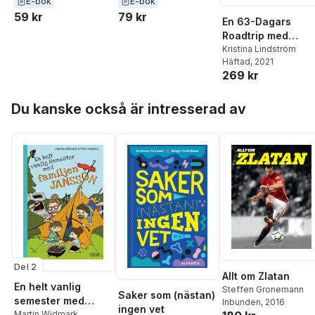
E-bok
E-bok
59 kr
79 kr
En 63-Dagars
Roadtrip med
Familjen i USA : ”Et
Kristina Lindström
Häftad
, 2021
fantastiskt och
269 kr
högst ’oväntat’
äventyr!”
Hoppa över listan
Du kanske också är intresserad av
Del 2
Allt om Zlatan
En helt vanlig
Steffen Gronemann
Saker som (nästan)
semester med
Inbunden
, 2016
ingen vet
familjen Jansson
Martin Widmark