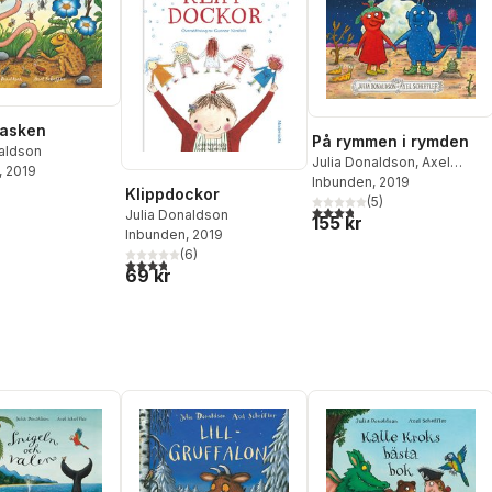
asken
På rymmen i rymden
naldson
Julia Donaldson
,
Axel
, 2019
Scheffler
Inbunden
, 2019
Klippdockor
(
5
)
3,8
utav 5 stjärnor. Totalt ant
Julia Donaldson
155 kr
Inbunden
, 2019
(
6
)
3,8
utav 5 stjärnor. Totalt antal röster:
69 kr