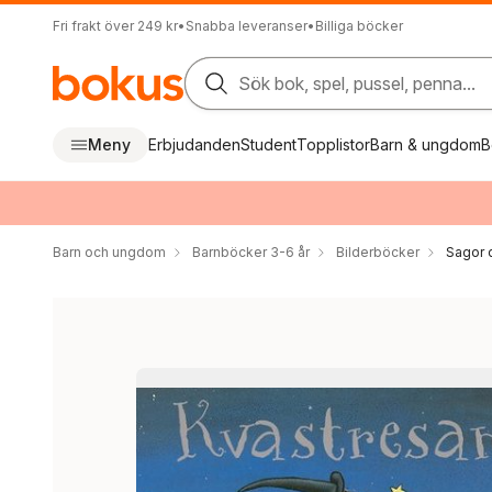
Fri frakt över 249 kr
•
Snabba leveranser
•
Billiga böcker
Sök bok, spel, pussel, penna...
Meny
Erbjudanden
Student
Topplistor
Barn & ungdom
B
Barn och ungdom
Barnböcker 3-6 år
Bilderböcker
Sagor 