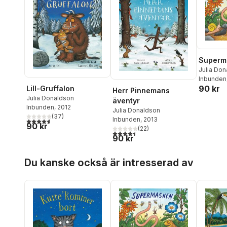
Superm
Julia Do
Inbunden
90 kr
Lill-Gruffalon
Herr Pinnemans
Julia Donaldson
äventyr
Inbunden
, 2012
Julia Donaldson
(
37
)
Inbunden
, 2013
4,6
utav 5 stjärnor. Totalt antal röster:
90 kr
(
22
)
4,5
utav 5 stjärnor. Totalt antal röster:
90 kr
Hoppa över listan
Du kanske också är intresserad av