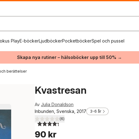
okus Play
E-böcker
Ljudböcker
Pocketböcker
Spel och pussel
Skapa nya rutiner – hälsoböcker upp till 50% →
och berättelser
Kvastresan
Av
Julia Donaldson
Inbunden, Svenska, 2017
3-6 år
(
6
)
4,3
utav 5 stjärnor. Totalt antal röster:
90 kr