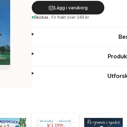
Lägg i varukorg
Skickas
.
Fri frakt över 249 kr.
Be
Produk
Utfors