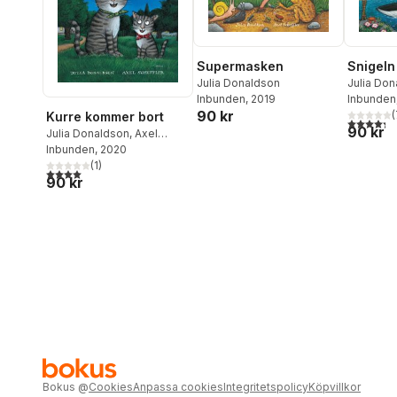
Supermasken
Snigeln
Julia Donaldson
Julia Do
Inbunden
, 2019
Inbunden
90 kr
(
Kurre kommer bort
4,3
utav 5 
90 kr
Julia Donaldson
,
Axel
Scheffler
Inbunden
, 2020
(
1
)
4,0
utav 5 stjärnor. Totalt antal röster:
90 kr
Bokus
@
Cookies
Anpassa cookies
Integritetspolicy
Köpvillkor