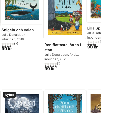
Lilla Spigg
Snigeln och valen
Julia Donaldson
Julia Donaldson
Inbunden
, 2014
Inbunden
, 2019
(
8
)
(
7
)
3,4
utav 5 stjärnor
Den flottaste jätten i
4,3
utav 5 stjärnor. Totalt antal röster:
90 kr
90 kr
al röster:
stan
Julia Donaldson
,
Axel
Scheffler
Inbunden
, 2021
(
1
)
5,0
utav 5 stjärnor. Totalt antal röster:
90 kr
Nyhet