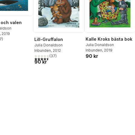
 och valen
naldson
, 2019
Kalle Kroks bästa bok
7
)
Lill-Gruffalon
stjärnor. Totalt antal röster:
Julia Donaldson
Julia Donaldson
Inbunden
, 2019
Inbunden
, 2012
90 kr
(
37
)
4,6
utav 5 stjärnor. Totalt antal röster:
90 kr