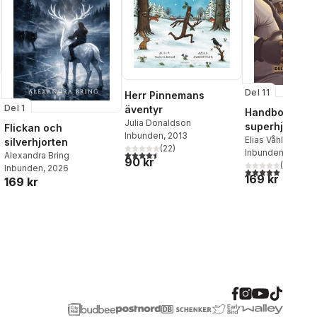
Del 11
Herr Pinnemans
Del 1
äventyr
Handbok för
Julia Donaldson
superhjältar.
Flickan och
Inbunden
, 2013
Superskurkar
Elias Våhlund
,
Ag
silverhjorten
(
22
)
Våhlund
Inbunden
, 2026
4,5
utav 5 stjärnor. Totalt antal röster:
Alexandra Bring
90 kr
(
12
)
Inbunden
, 2026
5,0
utav 5 stjärnor.
169 kr
169 kr