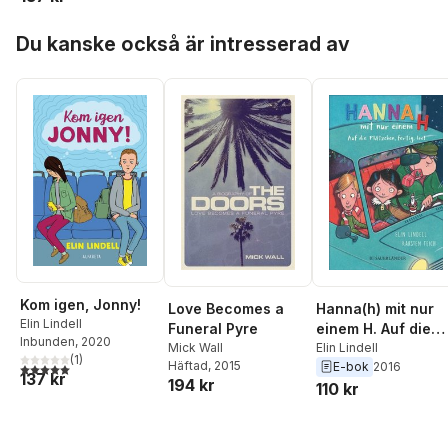
Hoppa över listan
Du kanske också är intresserad av
Kom igen, Jonny!
Hanna(h) mit nur
Love Becomes a
Elin Lindell
einem H. Auf die
Funeral Pyre
Inbunden
, 2020
Plätzchen fertig l
Elin Lindell
Mick Wall
(
1
)
Häftad
, 2015
E-bok
2016
5,0
utav 5 stjärnor. Totalt antal röster:
137 kr
194 kr
110 kr