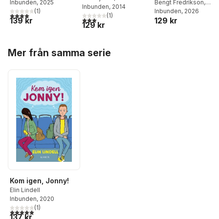
Bengt Fredrikson
,
Inbunden
, 2025
Inbunden
, 2014
Andreas Palmaer
Inbunden
, 2026
,
Elin
(
1
)
4,0
utav 5 stjärnor. Totalt antal röster:
(
1
)
3,0
utav 5 stjärnor. Totalt antal röster:
129 kr
139 kr
Lindell
129 kr
Hoppa över listan
Mer från samma serie
Kom igen, Jonny!
Elin Lindell
Inbunden
, 2020
(
1
)
5,0
utav 5 stjärnor. Totalt antal röster:
137 kr