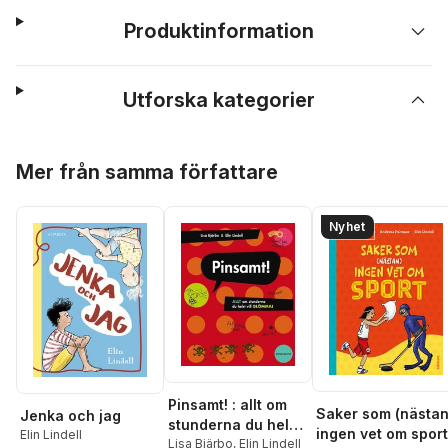
Produktinformation
Utforska kategorier
Hoppa över listan
Mer från samma författare
Nyhet
Pinsamt! : allt om
Saker som (nästan
Jenka och jag
stunderna du helst
ingen vet om sport
Elin Lindell
vill glömma!
Lisa Bjärbo
,
Elin Lindell