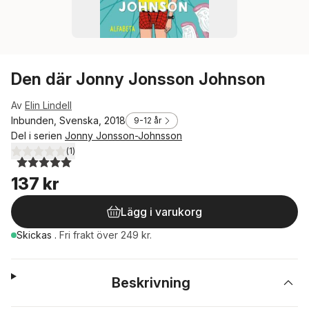
Den där Jonny Jonsson Johnson
Av
Elin Lindell
Inbunden, Svenska, 2018
9-12 år
Del i serien
Jonny Jonsson-Johnsson
(
1
)
5,0
utav 5 stjärnor. Totalt antal röster:
137 kr
Lägg i varukorg
Skickas
.
Fri frakt över 249 kr.
Beskrivning