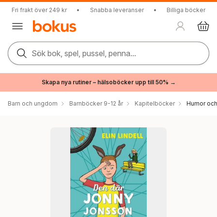
Fri frakt över 249 kr
•
Snabba leveranser
•
Billiga böcker
Sök bok, spel, pussel, penna...
Skapa nya rutiner – hälsoböcker upp till 50% →
Barn och ungdom
Barnböcker 9-12 år
Kapitelböcker
Humor och 