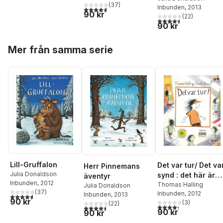
(
37
)
Inbunden
, 2013
4,6
utav 5 stjärnor. Totalt antal röster:
90 kr
(
22
)
4,5
utav 5 stjärnor. Tota
90 kr
Hoppa över listan
Mer från samma serie
Lill-Gruffalon
Det var tur/ Det va
Herr Pinnemans
Julia Donaldson
synd : det här är
äventyr
Inbunden
, 2012
historien om vad
Thomas Halling
Julia Donaldson
(
37
)
Inbunden
, 2012
som inte hände
Inbunden
, 2013
4,6
utav 5 stjärnor. Totalt antal röster:
90 kr
(
3
)
(
22
)
4,3
utav 5 stjärnor. Tota
4,5
utav 5 stjärnor. Totalt antal röster:
90 kr
90 kr