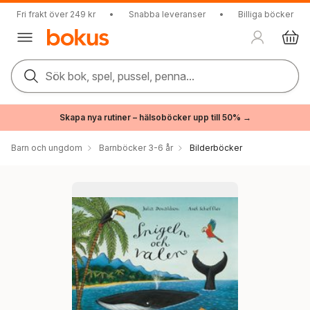
Fri frakt över 249 kr
•
Snabba leveranser
•
Billiga böcker
Sök bok, spel, pussel, penna...
Skapa nya rutiner – hälsoböcker upp till 50% →
Barn och ungdom
Barnböcker 3-6 år
Bilderböcker