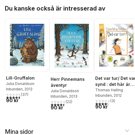
Hoppa över listan
Du kanske också är intresserad av
Lill-Gruffalon
Det var tur/ Det va
Herr Pinnemans
Julia Donaldson
synd : det här är
äventyr
Inbunden
, 2012
historien om vad
Thomas Halling
Julia Donaldson
(
37
)
Inbunden
, 2012
som inte hände
Inbunden
, 2013
4,6
utav 5 stjärnor. Totalt antal röster:
90 kr
(
3
)
(
22
)
4,3
utav 5 stjärnor. Tota
4,5
utav 5 stjärnor. Totalt antal röster:
90 kr
90 kr
Mina sidor