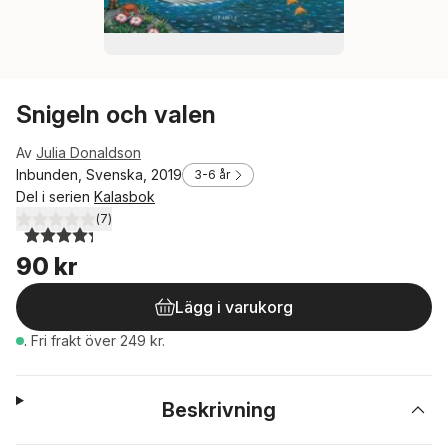
Snigeln och valen
Av
Julia Donaldson
Inbunden, Svenska, 2019
3-6 år
Del i serien
Kalasbok
(
7
)
4,3
utav 5 stjärnor. Totalt antal röster:
90 kr
Lägg i varukorg
.
Fri frakt över 249 kr.
Beskrivning