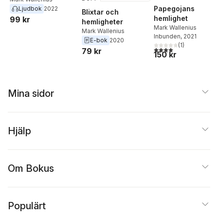
Papegojans
Ljudbok
2022
Blixtar och
hemlighet
99 kr
hemligheter
Mark Wallenius
Mark Wallenius
Inbunden
, 2021
E-bok
2020
(
1
)
4,0
utav 5 stjärnor. Tota
79 kr
150 kr
Mina sidor
Hjälp
Om Bokus
Populärt