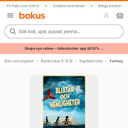
Fri frakt över 249 kr
•
Snabba leveranser
•
Billiga böcker
Sök bok, spel, pussel, penna...
Skapa nya rutiner – hälsoböcker upp till 50% →
Barn och ungdom
Barnböcker 9-12 år
Kapitelböcker
Fantasy