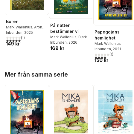
Buren
På natten
Mark Wallenius
,
Aron
bestämmer vi
Papegojans
Landahl
Inbunden
, 2025
Mark Wallenius
,
Bjarke
hemlighet
(
1
)
5,0
utav 5 stjärnor. Totalt antal röster:
Stenbæk Kristensen
Inbunden
, 2026
149 kr
Mark Wallenius
169 kr
Inbunden
, 2021
(
1
)
4,0
utav 5 stjärnor. Tota
150 kr
Hoppa över listan
Mer från samma serie