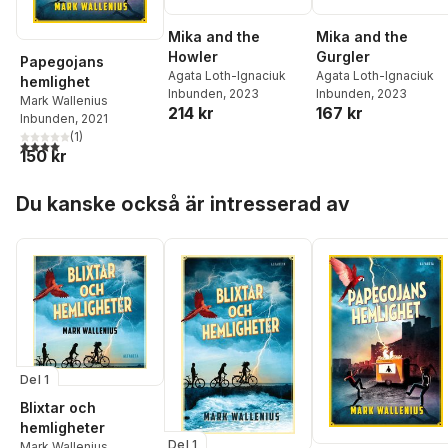
Mika and the
Mika and the
Howler
Gurgler
Papegojans
Agata Loth-Ignaciuk
Agata Loth-Ignaciuk
hemlighet
Inbunden
, 2023
Inbunden
, 2023
Mark Wallenius
214 kr
167 kr
Inbunden
, 2021
(
1
)
4,0
utav 5 stjärnor. Totalt antal röster:
150 kr
Hoppa över listan
Du kanske också är intresserad av
Del 1
Blixtar och
hemligheter
Del 1
Mark Wallenius