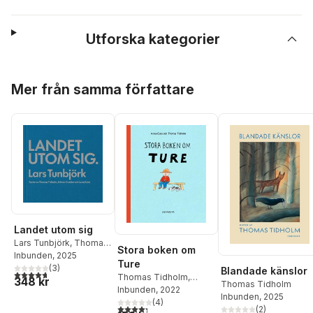
Utforska kategorier
Hoppa över listan
Mer från samma författare
Landet utom sig
Lars Tunbjörk
,
Thomas
Stora boken om
Tidholm
Inbunden
,
Göran Greider
, 2025
,
Ture
Lena Kvist
(
3
)
Blandade känslor
4,7
utav 5 stjärnor. Totalt antal röster:
Thomas Tidholm
,
348 kr
Thomas Tidholm
Anna-Clara Tidholm
Inbunden
, 2022
Inbunden
, 2025
(
4
)
4,3
utav 5 stjärnor. Totalt antal röster:
(
2
)