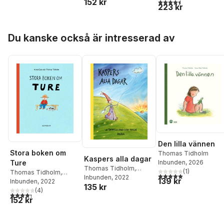
152 kr
4,5
utav 5 stjärnor. Tota
223 kr
Hoppa över listan
Du kanske också är intresserad av
Den lilla vännen
Stora boken om
Thomas Tidholm
Kaspers alla dagar
Ture
Inbunden
, 2026
Thomas Tidholm
,
(
1
)
Thomas Tidholm
,
5,0
utav 5 stjärnor. Tota
Anna-Clara Tidholm
Inbunden
, 2022
139 kr
Anna-Clara Tidholm
Inbunden
, 2022
135 kr
(
4
)
4,3
utav 5 stjärnor. Totalt antal röster:
152 kr