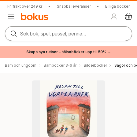
Fri frakt över 249 kr
•
Snabba leveranser
•
Billiga böcker
Sök bok, spel, pussel, penna...
Skapa nya rutiner – hälsoböcker upp till 50% →
Barn och ungdom
Barnböcker 3-6 år
Bilderböcker
Sagor och be