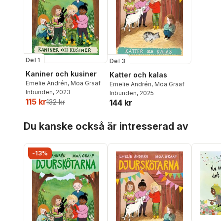
Del 1
Del 3
Kaniner och kusiner
Katter och kalas
Emelie Andrén
,
Moa Graaf
Emelie Andrén
,
Moa Graaf
Inbunden
, 2023
Inbunden
, 2025
115 kr
144 kr
132 kr
Hoppa över listan
Du kanske också är intresserad av
-13%