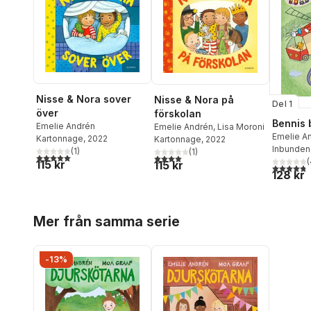
Nisse & Nora sover
Nisse & Nora på
Del 1
över
förskolan
Bennis 
Emelie Andrén
Emelie Andrén
,
Lisa Moroni
Emelie A
Kartonnage
, 2022
Kartonnage
, 2022
Milde
Inbunden
(
1
)
(
1
)
5,0
utav 5 stjärnor. Totalt antal röster:
4,0
utav 5 stjärnor. Totalt antal röster:
(
115 kr
115 kr
4,8
utav 5 
128 kr
Hoppa över listan
Mer från samma serie
-13%