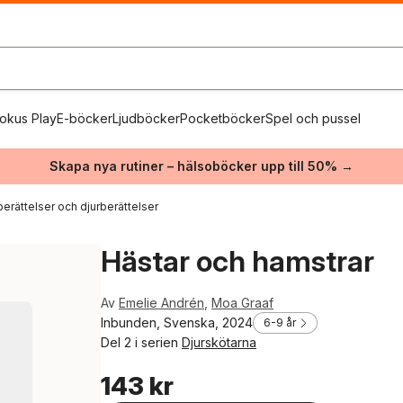
okus Play
E-böcker
Ljudböcker
Pocketböcker
Spel och pussel
Skapa nya rutiner – hälsoböcker upp till 50% →
berättelser och djurberättelser
Hästar och hamstrar
Av
Emelie Andrén
,
Moa Graaf
Inbunden, Svenska, 2024
6-9 år
Del 2 i serien
Djurskötarna
143 kr