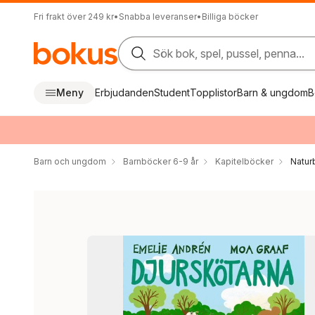
Fri frakt över 249 kr
•
Snabba leveranser
•
Billiga böcker
Sök bok, spel, pussel, penna...
Meny
Erbjudanden
Student
Topplistor
Barn & ungdom
B
Barn och ungdom
Barnböcker 6-9 år
Kapitelböcker
Natur