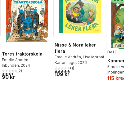
Nisse & Nora leker
flera
Del 1
Tores traktorskola
Emelie Andrén
,
Lisa Moroni
Emelie Andrén
Kaniner och k
Kartonnage
, 2026
Inbunden
, 2024
Emelie Andrén
,
M
(
1
)
5,0
utav 5 stjärnor. Totalt antal röster:
(
2
)
Inbunden
, 2023
3,5
utav 5 stjärnor. Totalt antal röster:
109 kr
90 kr
115 kr
132 kr