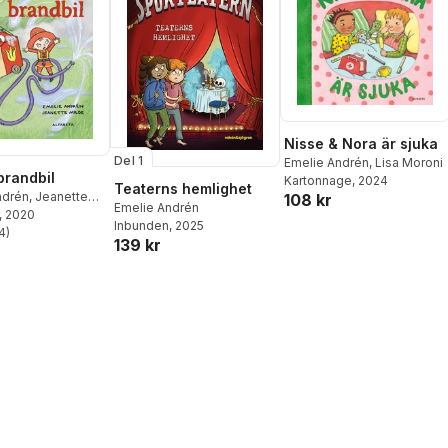
Nisse & Nora är sjuka
Del 1
Emelie Andrén
,
Lisa Moroni
brandbil
Kartonnage
, 2024
Teaterns hemlighet
ndrén
,
Jeanette
108 kr
Emelie Andrén
, 2020
Inbunden
, 2025
4
)
stjärnor. Totalt antal röster:
139 kr