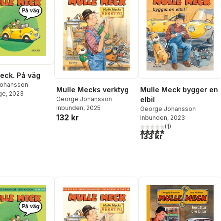
eck. På väg
Johansson
Mulle Mecks verktyg
Mulle Meck bygger en
ge
, 2023
George Johansson
elbil
Inbunden
, 2025
George Johansson
132 kr
Inbunden
, 2023
(
1
)
5,0
utav 5 stjärnor. Totalt ant
133 kr