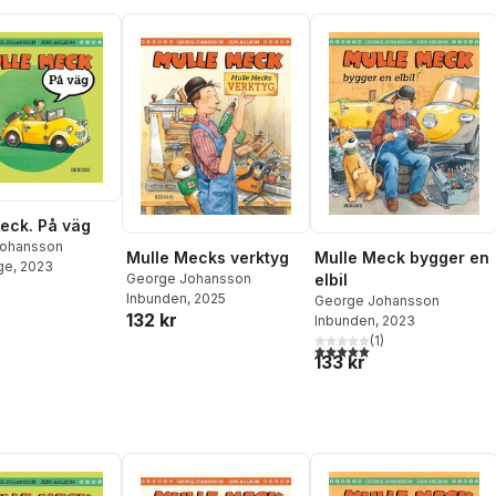
eck. På väg
Johansson
Mulle Mecks verktyg
Mulle Meck bygger en
ge
, 2023
George Johansson
elbil
Inbunden
, 2025
George Johansson
132 kr
Inbunden
, 2023
(
1
)
5,0
utav 5 stjärnor. Totalt ant
133 kr