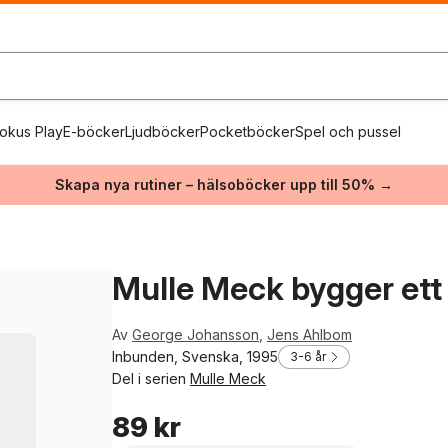
okus Play
E-böcker
Ljudböcker
Pocketböcker
Spel och pussel
Skapa nya rutiner – hälsoböcker upp till 50% →
Mulle Meck bygger ett 
Av
George Johansson
,
Jens Ahlbom
Inbunden, Svenska, 1995
3-6 år
Del i serien
Mulle Meck
89 kr