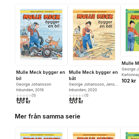
Mulle M
George 
Mulle Meck bygger en
Mulle Meck bygger en
Kartonna
båt
bil
102 kr
George Johansson
,
Jens
George Johansson
Ahlbom
Inbunden
, 2020
Inbunden
, 2019
(
1
)
(
1
)
4,0
utav 5 stjärnor. Totalt antal röster:
4,0
utav 5 stjärnor. Totalt antal röster:
120 kr
120 kr
Hoppa över listan
Mer från samma serie