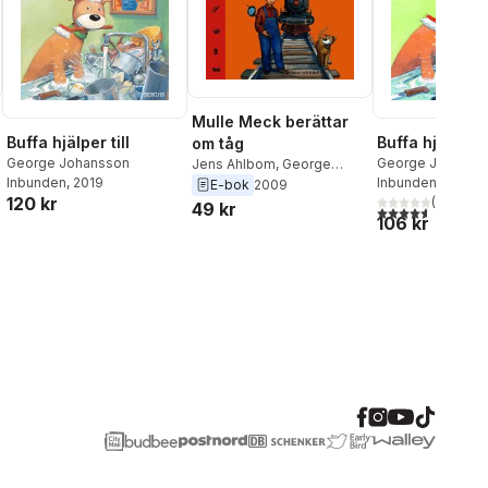
Mulle Meck berättar
Buffa hjälper till
Buffa hjälper ti
om tåg
George Johansson
George Johanss
Jens Ahlbom
,
George
Inbunden
, 2019
Inbunden
, 2011
Johansson
E-bok
2009
120 kr
(
5
)
49 kr
4,6
utav 5 stjärnor
106 kr