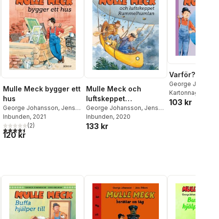
Varför?
George Johanss
Mulle Meck bygger ett
Mulle Meck och
Kartonnage
, 202
hus
luftskeppet
103 kr
George Johansson
,
Jens
Rummelhumlan
George Johansson
,
Jens
Ahlbom
Inbunden
, 2021
Ahlbom
Inbunden
, 2020
133 kr
(
2
)
al röster:
4,5
utav 5 stjärnor. Totalt antal röster:
120 kr