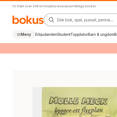
Fri frakt över 249 kr
•
Snabba leveranser
•
Billiga böcker
Sök bok, spel, pussel, penna...
Meny
Erbjudanden
Student
Topplistor
Barn & ungdom
B