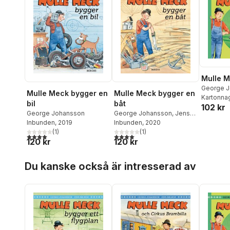
Mulle M
George 
Mulle Meck bygger en
Mulle Meck bygger en
Kartonna
båt
bil
102 kr
George Johansson
,
Jens
George Johansson
Ahlbom
Inbunden
, 2020
Inbunden
, 2019
(
1
)
(
1
)
4,0
utav 5 stjärnor. Totalt antal röster:
4,0
utav 5 stjärnor. Totalt antal röster:
120 kr
120 kr
Hoppa över listan
Du kanske också är intresserad av