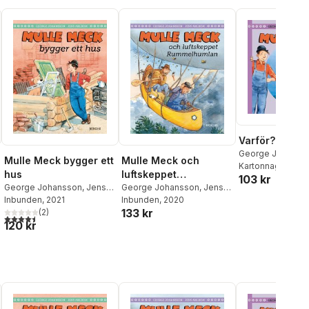
Varför?
George Johanss
Mulle Meck bygger ett
Mulle Meck och
Kartonnage
, 202
hus
luftskeppet
103 kr
George Johansson
,
Jens
Rummelhumlan
George Johansson
,
Jens
Ahlbom
Inbunden
, 2021
Ahlbom
Inbunden
, 2020
133 kr
(
2
)
al röster:
4,5
utav 5 stjärnor. Totalt antal röster:
120 kr