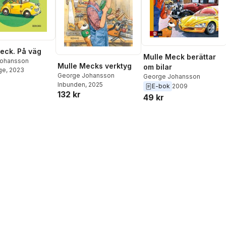
eck. På väg
Mulle Meck berättar
Johansson
Mulle Mecks verktyg
om bilar
ge
, 2023
George Johansson
George Johansson
Inbunden
, 2025
E-bok
2009
132 kr
49 kr