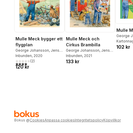
Mulle M
George 
Mulle Meck bygger ett
Mulle Meck och
Kartonna
flygplan
Cirkus Brambilla
102 kr
George Johansson
,
Jens
George Johansson
,
Jens
Ahlbom
Inbunden
, 2020
Ahlbom
Inbunden
, 2021
133 kr
(
2
)
4,0
utav 5 stjärnor. Totalt antal röster:
120 kr
Bokus
@
Cookies
Anpassa cookies
Integritetspolicy
Köpvillkor