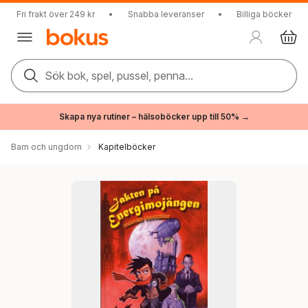
Fri frakt över 249 kr
•
Snabba leveranser
•
Billiga böcker
Sök bok, spel, pussel, penna...
Skapa nya rutiner – hälsoböcker upp till 50% →
Barn och ungdom
Kapitelböcker