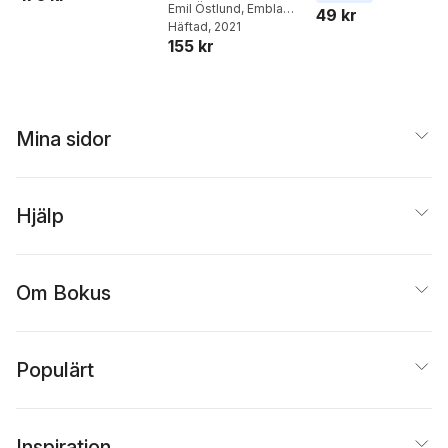
Emil Östlund
,
Embla
49 kr
Starke
Häftad
,
, 2021
Andreas
155 kr
Widholm
,
Dennis
Morton
,
Fredrik
Mårtensson
,
Ellinor
Ekdahl
,
Marina
Ghersetti
,
Peter M.
Dahlgren
,
Fredrik
Mina sidor
Brounéus
,
Gustav
Bohlin
,
Martin Bergman
,
Ulrika Andersson
Hjälp
Om Bokus
Populärt
Inspiration