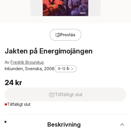
Provläs
Jakten på Energimojängen
Av
Fredrik Brounéus
Inbunden, Svenska, 2006
9-12 år
24 kr
Tillfälligt slut
Tillfälligt slut
Beskrivning