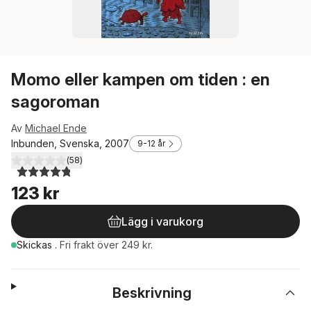
Momo eller kampen om tiden : en
sagoroman
Av
Michael Ende
Inbunden, Svenska, 2007
9-12 år
(
58
)
4,8
utav 5 stjärnor. Totalt antal röster:
123 kr
Lägg i varukorg
Skickas
.
Fri frakt över 249 kr.
Beskrivning