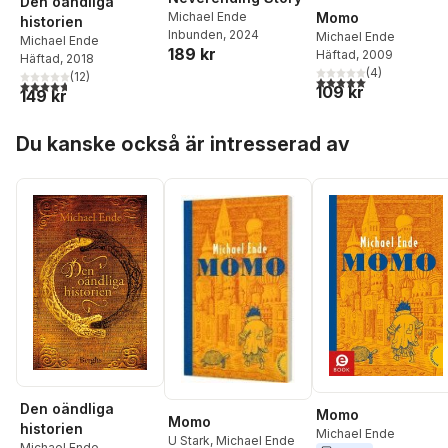
Den oändliga
Momo
Michael Ende
historien
Inbunden
, 2024
Michael Ende
Michael Ende
189 kr
Häftad
, 2009
Häftad
, 2018
(
4
)
(
12
)
5,0
utav 5 stjärnor. Tota
4,7
utav 5 stjärnor. Totalt antal röster:
109 kr
149 kr
Hoppa över listan
Du kanske också är intresserad av
Den oändliga
Momo
Momo
historien
Michael Ende
U Stark
,
Michael Ende
Michael Ende