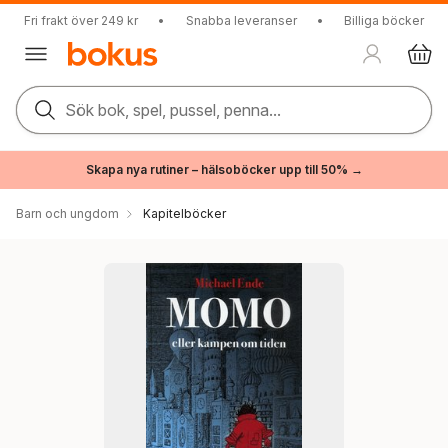
Fri frakt över 249 kr
•
Snabba leveranser
•
Billiga böcker
Sök bok, spel, pussel, penna...
Skapa nya rutiner – hälsoböcker upp till 50% →
Barn och ungdom
Kapitelböcker