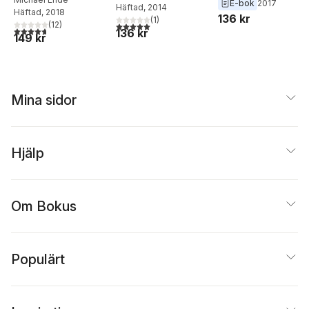
E-bok
2017
Häftad
, 2014
Häftad
, 2018
136 kr
(
1
)
(
12
)
5,0
utav 5 stjärnor. Totalt antal röster:
4,7
utav 5 stjärnor. Totalt antal röster:
136 kr
149 kr
Mina sidor
Hjälp
Om Bokus
Populärt