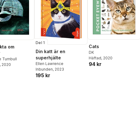
Del 1
Cats
akta om
Din katt är en
DK
r
superhjälte
Häftad
, 2020
 Turnbull
94 kr
Ellen Lawrence
, 2020
Inbunden
, 2023
195 kr