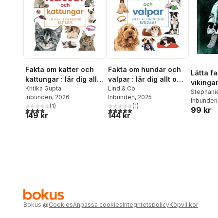
Fakta om katter och
Fakta om hundar och
Lätta f
kattungar : lär dig allt
valpar : lär dig allt om
vikinga
om världens kattraser
Kritika Gupta
världens hundraser
Lind & Co
Stephanie
Inbunden
, 2026
Inbunden
, 2025
Inbunden
(
1
)
(
1
)
99 kr
4,0
utav 5 stjärnor. Totalt antal röster:
5,0
utav 5 stjärnor. Totalt antal röster:
149 kr
144 kr
Bokus
@
Cookies
Anpassa cookies
Integritetspolicy
Köpvillkor