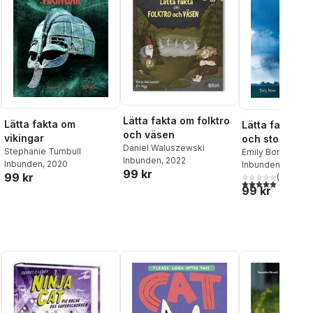
Lätta fakta om folktro
Lätta fakta om
Lätta fakta o
och väsen
vikingar
och stormar
Daniel Waluszewski
Stephanie Turnbull
Emily Bone
Inbunden
, 2022
Inbunden
, 2020
Inbunden
, 2016
al röster:
99 kr
99 kr
(
2
)
5,0
utav 5 stjärnor.
99 kr