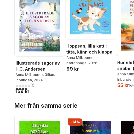
Hoppsan, lilla katt :
titta, känn och klappa
Anna Milbourne
Hur elef
Illustrerade sagor av
Kartonnage
, 2026
99 kr
snabel (
H.C. Andersen
Anna Mil
Anna Milbourne
,
Gilian
Inbunden
Doherty
Inbunden
,
Ruth Brocklehurst
, 2024
55 kr
81
(
1
)
4,0
utav 5 stjärnor. Totalt antal röster:
159 kr
Hoppa över listan
Mer från samma serie
-14%