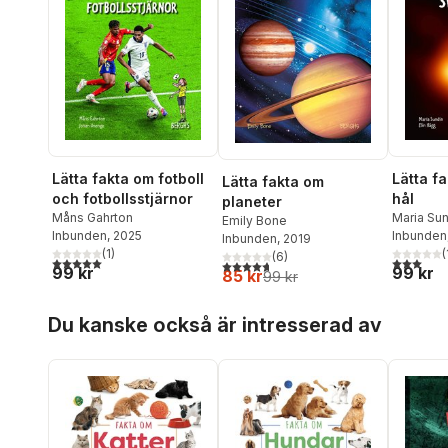
Lätta fakta om fotboll
Lätta f
Lätta fakta om
och fotbollsstjärnor
hål
planeter
Måns Gahrton
Maria Su
Emily Bone
Inbunden
, 2025
Inbunden
Inbunden
, 2019
(
1
)
(
(
6
)
5,0
utav 5 stjärnor. Totalt antal röster:
3,0
utav 5 
4,7
utav 5 stjärnor. Totalt antal röster:
99 kr
99 kr
85 kr
99 kr
Hoppa över listan
Du kanske också är intresserad av