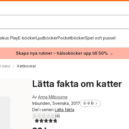
okus Play
E-böcker
Ljudböcker
Pocketböcker
Spel och pussel
Skapa nya rutiner – hälsoböcker upp till 50% →
h natur
Kattböcker
Lätta fakta om katter
Av
Anna Milbourne
Inbunden, Svenska, 2017
6-9 år
Del i serien
Lätta fakta
(
4
)
4,8
utav 5 stjärnor. Totalt antal röster: