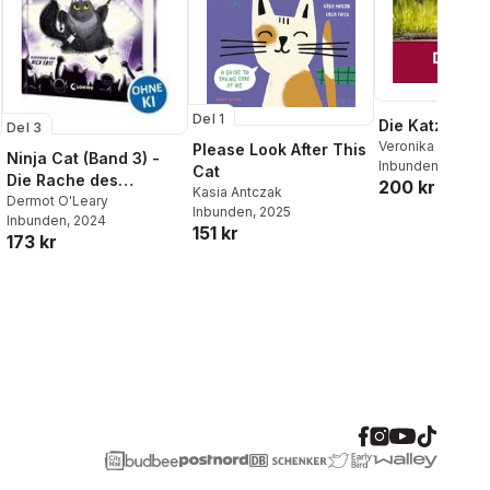
Del 1
Die Katze
Del 3
Veronika Straaß
Please Look After This
Ninja Cat (Band 3) -
Inbunden
Cat
Die Rache des
200 kr
Kasia Antczak
Superschurken
Dermot O'Leary
Inbunden
, 2025
Inbunden
, 2024
151 kr
173 kr