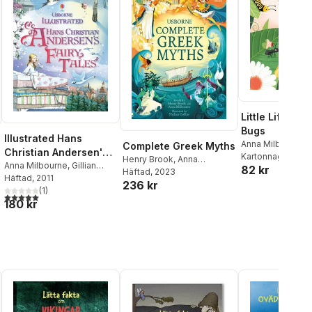
Little Lift and
Bugs
Illustrated Hans
Anna Milbourne
Complete Greek Myths
Christian Andersen's
Kartonnage
, 202
Henry Brook
,
Anna
Fairy Tales
Anna Milbourne
,
Gillian
82 kr
Milbourne
Häftad
, 2023
Doherty
Häftad
, 2011
,
Ruth Brocklehurst
236 kr
(
1
)
5,0
utav 5 stjärnor. Totalt antal röster:
al röster:
180 kr