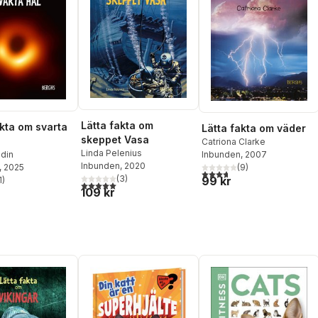
Lätta fakta om
akta om svarta
Lätta fakta om väder
skeppet Vasa
Catriona Clarke
Linda Pelenius
ndin
Inbunden
, 2007
Inbunden
, 2020
, 2025
(
9
)
3,7
utav 5 stjärnor. Totalt ant
(
3
)
99 kr
1
)
5,0
utav 5 stjärnor. Totalt antal röster:
stjärnor. Totalt antal röster:
109 kr