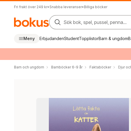
Fri frakt över 249 kr
•
Snabba leveranser
•
Billiga böcker
Sök bok, spel, pussel, penna...
Meny
Erbjudanden
Student
Topplistor
Barn & ungdom
B
Barn och ungdom
Barnböcker 6-9 år
Faktaböcker
Djur oc