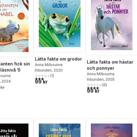
Lätta fakta om grodor
Lätta fakta om hästar
anten fick sin
Anna Milbourne
och ponnyer
läsnivå 1)
Inbunden
, 2020
Anna Milbourne
bourne
(
1
)
3,0
utav 5 stjärnor. Totalt antal röster:
Inbunden
, 2005
99 kr
, 2024
(
6
)
 kr
4,0
utav 5 stjärnor. Totalt ant
99 kr