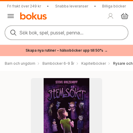
Fri frakt över 249 kr
•
Snabba leveranser
•
Billiga böcker
Sök bok, spel, pussel, penna...
Skapa nya rutiner – hälsoböcker upp till 50% →
Barn och ungdom
Barnböcker 6-9 år
Kapitelböcker
Rysare och