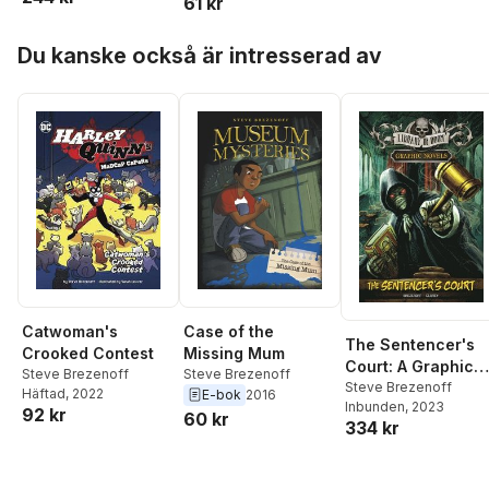
61 kr
Hoppa över listan
Du kanske också är intresserad av
Catwoman's
Case of the
The Sentencer's
Crooked Contest
Missing Mum
Court: A Graphic
Steve Brezenoff
Steve Brezenoff
Novel
Steve Brezenoff
Häftad
, 2022
E-bok
2016
Inbunden
, 2023
92 kr
60 kr
334 kr