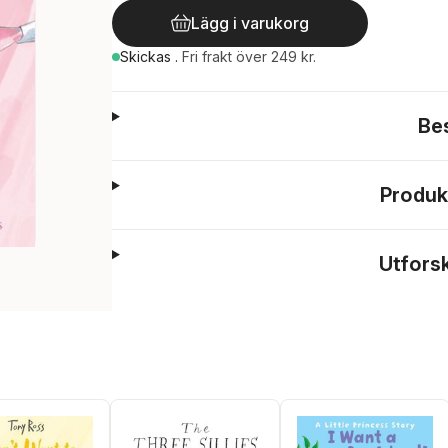
Lägg i varukorg
Skickas
.
Fri frakt över 249 kr.
Be
Produk
Utfors