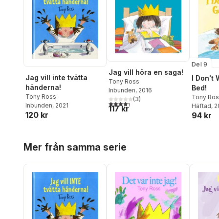
Del 9
Jag vill höra en saga!
Jag vill inte tvätta
I Don't 
Tony Ross
händerna!
Bed!
Inbunden
, 2016
Tony Ross
Tony Ros
(
3
)
4,3
utav 5 stjärnor. Totalt antal röster:
Inbunden
, 2021
Häftad
, 
117 kr
120 kr
94 kr
Hoppa över listan
Mer från samma serie