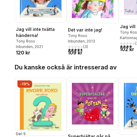
Jag vill
Jag vill inte tvätta
Det var inte jag!
Tony Ros
händerna!
Tony Ross
Kartonna
Tony Ross
Inbunden
, 2013
(
4,0
utav 5 
Inbunden
, 2021
(
3
)
102 kr
4,7
utav 5 stjärnor. Totalt antal röster:
120 kr
109 kr
Hoppa över listan
Du kanske också är intresserad av
-19%
Del 5
Superhjältar går på