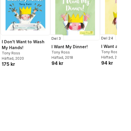
Del 24
Del 3
I Don't Want to Wash
I Want a Bunny
I Want My Dinner!
My Hands!
Tony Ross
Tony Ross
Tony Ross
Häftad
, 2020
Häftad
, 2018
Häftad
, 2020
94 kr
94 kr
175 kr