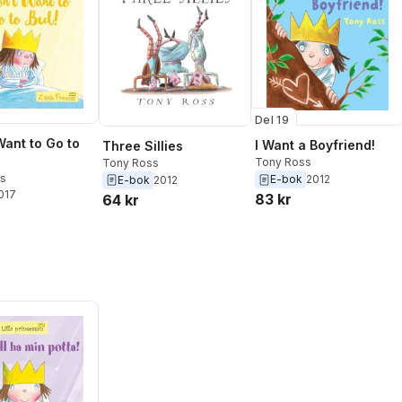
Del 19
Want to Go to
I Want a Boyfriend!
Three Sillies
Tony Ross
Tony Ross
s
E-bok
2012
E-bok
2012
2017
83 kr
64 kr