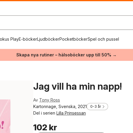
okus Play
E-böcker
Ljudböcker
Pocketböcker
Spel och pussel
Skapa nya rutiner – hälsoböcker upp till 50% →
Jag vill ha min napp!
Av
Tony Ross
Kartonnage, Svenska, 2021
0-3 år
Del i serien
Lilla Prinsessan
102 kr