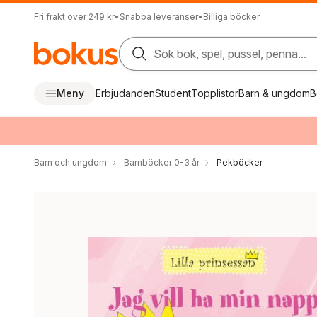
Fri frakt över 249 kr
•
Snabba leveranser
•
Billiga böcker
Sök bok, spel, pussel, penna...
Meny
Erbjudanden
Student
Topplistor
Barn & ungdom
B
Barn och ungdom
Barnböcker 0-3 år
Pekböcker