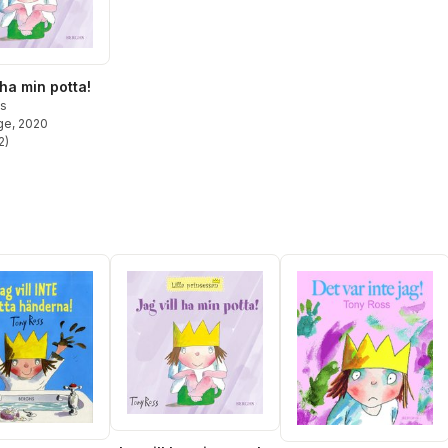
 ha min potta!
s
ge
, 2020
2
)
stjärnor. Totalt antal röster: