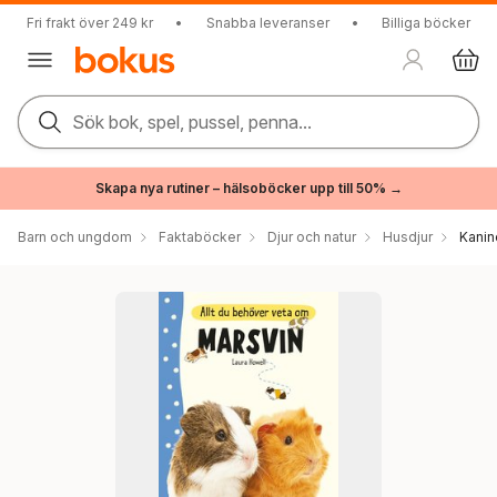
Fri frakt över 249 kr
•
Snabba leveranser
•
Billiga böcker
Sök bok, spel, pussel, penna...
Skapa nya rutiner – hälsoböcker upp till 50% →
Barn och ungdom
Faktaböcker
Djur och natur
Husdjur
Kanin