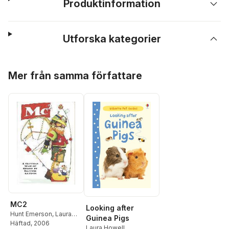
Produktinformation
Utforska kategorier
Hoppa över listan
Mer från samma författare
MC2
Looking after
Hunt Emerson
,
Laura
Guinea Pigs
Howell
Häftad
, 2006
Laura Howell