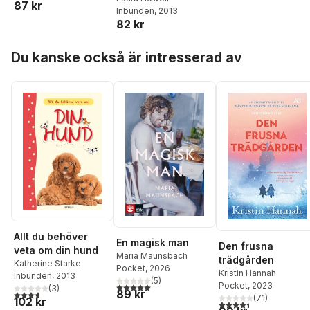
87 kr
Inbunden
, 2013
82 kr
Hoppa över listan
Du kanske också är intresserad av
Allt du behöver
En magisk man
Den frusna
veta om din hund
Maria Maunsbach
trädgården
Katherine Starke
Pocket
, 2026
Kristin Hannah
Inbunden
, 2013
(
5
)
5,0
utav 5 stjärnor. Totalt antal röster:
Pocket
, 2023
(
3
)
89 kr
3,7
utav 5 stjärnor. Totalt antal röster:
(
71
)
102 kr
4,4
utav 5 stjärnor. Tota