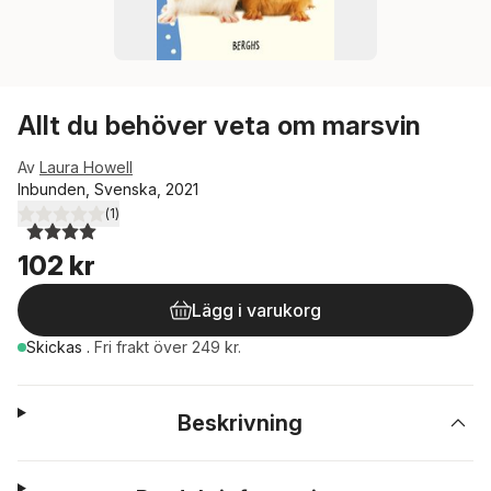
Allt du behöver veta om marsvin
Av
Laura Howell
Inbunden, Svenska, 2021
(
1
)
4,0
utav 5 stjärnor. Totalt antal röster:
102 kr
Lägg i varukorg
Skickas
.
Fri frakt över 249 kr.
Beskrivning