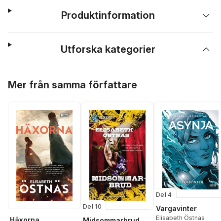
Produktinformation
Utforska kategorier
Hoppa över listan
Mer från samma författare
Del 4
Del 10
Vargavinter
Elisabeth Östnäs
Häxorna
Midsommarbrud