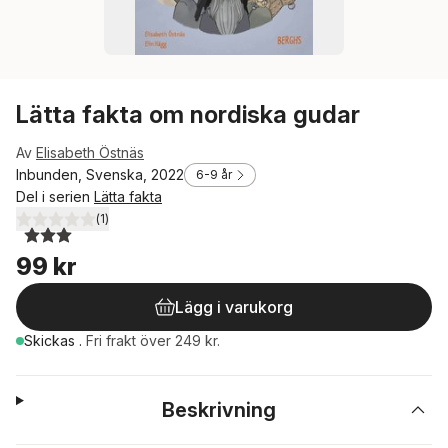
Lätta fakta om nordiska gudar
Av
Elisabeth Östnäs
Inbunden, Svenska, 2022
6-9 år
Del i serien
Lätta fakta
(
1
)
3,0
utav 5 stjärnor. Totalt antal röster:
99 kr
Lägg i varukorg
Skickas
.
Fri frakt över 249 kr.
Beskrivning