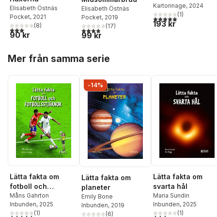
Kartonnage
, 2024
Elisabeth Östnäs
Elisabeth Östnäs
(
1
)
Pocket
, 2021
Pocket
, 2019
5,0
utav 5 stjärnor. Tota
193 kr
(
8
)
(
17
)
3,1
utav 5 stjärnor. Totalt antal röster:
3,9
utav 5 stjärnor. Totalt antal röster:
90 kr
99 kr
Hoppa över listan
Mer från samma serie
-14%
Lätta fakta om
Lätta fakta om
Lätta fakta om
fotboll och
svarta hål
planeter
fotbollsstjärnor
Måns Gahrton
Maria Sundin
Emily Bone
Inbunden
, 2025
Inbunden
, 2025
Inbunden
, 2019
(
1
)
(
1
)
(
6
)
5,0
utav 5 stjärnor. Totalt antal röster:
3,0
utav 5 stjärnor. Tota