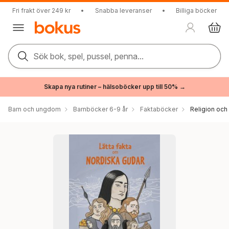
Fri frakt över 249 kr
•
Snabba leveranser
•
Billiga böcker
Sök bok, spel, pussel, penna...
Skapa nya rutiner – hälsoböcker upp till 50% →
Barn och ungdom
Barnböcker 6-9 år
Faktaböcker
Religion och 