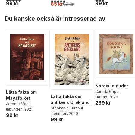
4,7
utav 5 stjärnor. Totalt antal röster:
99 kr
99 kr
85 kr
99 kr
Hoppa över listan
Du kanske också är intresserad av
Nordiska gudar
Camilla Gripe
Lätta fakta om
Lätta fakta om
Häftad
, 2026
Mayafolket
289 kr
antikens Grekland
Jerome Martin
Stephanie Turnbull
Inbunden
, 2021
Inbunden
, 2020
99 kr
99 kr