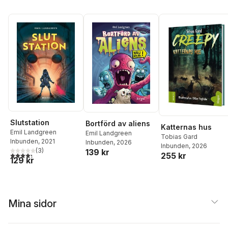
Slutstation
Bortförd av aliens
Katternas hus
Emil Landgreen
Emil Landgreen
Tobias Gard
Inbunden
, 2021
Inbunden
, 2026
Inbunden
, 2026
(
3
)
139 kr
4,3
utav 5 stjärnor. Totalt antal röster:
255 kr
129 kr
Mina sidor