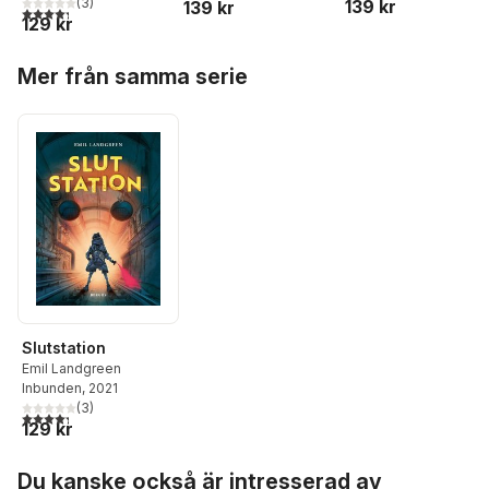
(
3
)
139 kr
139 kr
4,3
utav 5 stjärnor. Totalt antal röster:
129 kr
Hoppa över listan
Mer från samma serie
Slutstation
Emil Landgreen
Inbunden
, 2021
(
3
)
4,3
utav 5 stjärnor. Totalt antal röster:
129 kr
Hoppa över listan
Du kanske också är intresserad av