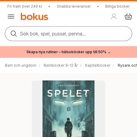
Fri frakt över 249 kr
•
Snabba leveranser
•
Billiga böcker
Sök bok, spel, pussel, penna...
Skapa nya rutiner – hälsoböcker upp till 50% →
Barn och ungdom
Barnböcker 9-12 år
Kapitelböcker
Rysare och