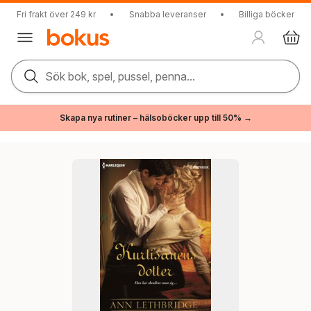
Fri frakt över 249 kr
•
Snabba leveranser
•
Billiga böcker
Sök bok, spel, pussel, penna...
Skapa nya rutiner – hälsoböcker upp till 50% →