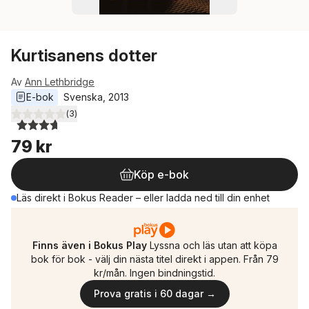
Kurtisanens dotter
Av
Ann Lethbridge
E-bok
Svenska
, 
2013
(
3
)
3,7
utav 5 stjärnor. Totalt antal röster:
79 kr
Köp e-bok
Läs direkt i Bokus Reader – eller ladda ned till din enhet
Finns även i Bokus Play
Lyssna och läs utan att köpa
bok för bok - välj din nästa titel direkt i appen. Från 79
kr/mån. Ingen bindningstid.
Prova gratis i 60 dagar →