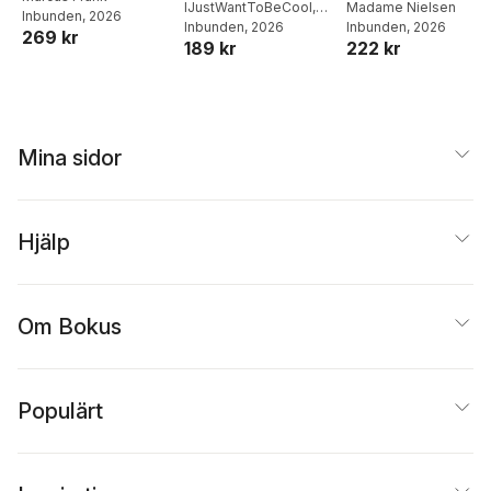
Madame Nielsen
IJustWantToBeCool
,
Inbunden
, 2026
matlådor
Inbunden
, 2026
Joel Adolphson
Inbunden
, 2026
,
Emil
269 kr
222 kr
189 kr
Ejdemo Beer
,
Victor
Beer
Mina sidor
Hjälp
Om Bokus
Populärt