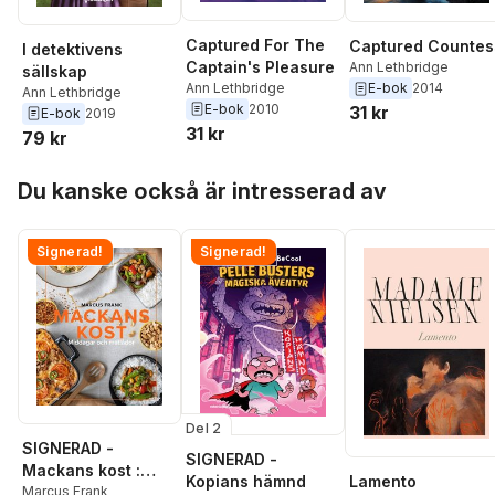
Captured For The
Captured Countes
I detektivens
Captain's Pleasure
Ann Lethbridge
sällskap
Ann Lethbridge
E-bok
2014
Ann Lethbridge
E-bok
2010
31 kr
E-bok
2019
31 kr
79 kr
Hoppa över listan
Du kanske också är intresserad av
Signerad!
Signerad!
Del 2
SIGNERAD -
SIGNERAD -
Mackans kost :
Lamento
Kopians hämnd
Middagar och
Marcus Frank