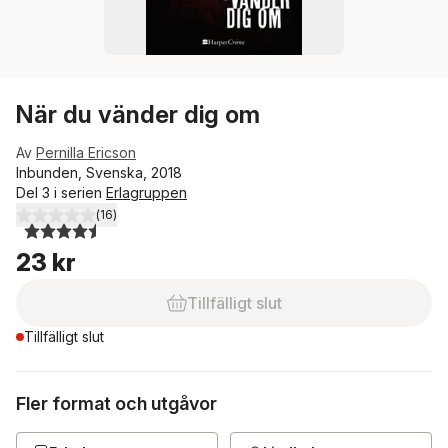
När du vänder dig om
Av
Pernilla Ericson
Inbunden, Svenska, 2018
Del 3 i serien
Erlagruppen
(
16
)
4,5
utav 5 stjärnor. Totalt antal röster:
23 kr
Tillfälligt slut
Tillfälligt slut
Fler format och utgåvor