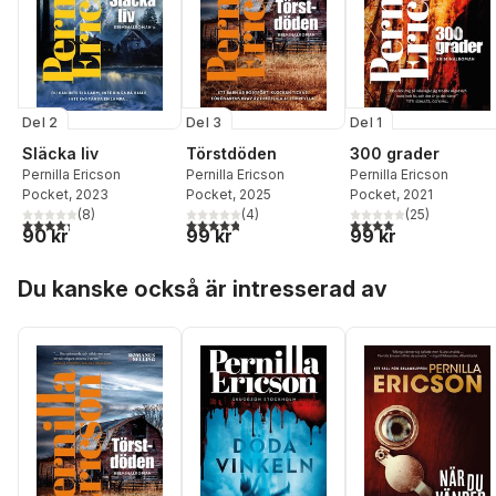
Del 2
Del 3
Del 1
Släcka liv
Törstdöden
300 grader
Pernilla Ericson
Pernilla Ericson
Pernilla Ericson
Pocket
, 2023
Pocket
, 2025
Pocket
, 2021
(
8
)
(
4
)
(
25
)
4,3
utav 5 stjärnor. Totalt antal röster:
4,8
utav 5 stjärnor. Totalt antal röster:
4,0
utav 5 stjärnor. Tota
90 kr
99 kr
99 kr
Hoppa över listan
Du kanske också är intresserad av