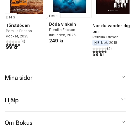
Del 1
Del 3
Döda vinkeln
Törstdöden
När du vänder dig
Pernilla Ericson
Pernilla Ericson
om
Inbunden
, 2026
Pocket
, 2025
Pernilla Ericson
249 kr
(
4
)
E-bok
2018
4,8
utav 5 stjärnor. Totalt antal röster:
99 kr
(
4
)
4,8
utav 5 stjärnor. Tota
59 kr
Mina sidor
Hjälp
Om Bokus