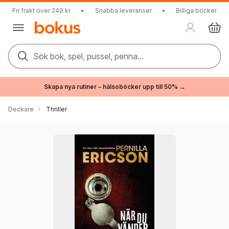
Fri frakt över 249 kr
•
Snabba leveranser
•
Billiga böcker
Sök bok, spel, pussel, penna...
Skapa nya rutiner – hälsoböcker upp till 50% →
Deckare
Thriller