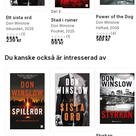
Del 3
Power of the Dog
Ett sista ord
Stad i ruiner
Don Winslow
Don Winslow
Don Winslow
Häftad
, 2006
Inbunden
, 2026
Pocket
, 2025
(
4
)
(
1
)
4,8
utav 5 stjärnor. Tota
4,0
utav 5 stjärnor. Totalt antal röster:
(
1
)
149 kr
4,0
utav 5 stjärnor. Totalt antal röster:
239 kr
99 kr
Hoppa över listan
Du kanske också är intresserad av
Styrkan