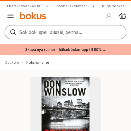
Fri frakt över 249 kr
•
Snabba leveranser
•
Billiga böcker
Sök bok, spel, pussel, penna...
Skapa nya rutiner – hälsoböcker upp till 50% →
Deckare
Polisromaner