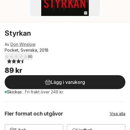
Styrkan
Av
Don Winslow
Pocket, Svenska, 2018
(
6
)
3,5
utav 5 stjärnor. Totalt antal röster:
89 kr
Lägg i varukorg
Skickas
.
Fri frakt över 249 kr.
Fler format och utgåvor
Visa alla