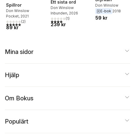
Ett sista ord
Spillror
Don Winslow
Don Winslow
Don Winslow
E-bok
2018
Inbunden
, 2026
Pocket
, 2021
59 kr
(
1
)
4,0
utav 5 stjärnor. Totalt antal röster:
(
2
)
239 kr
5,0
utav 5 stjärnor. Totalt antal röster:
89 kr
Mina sidor
Hjälp
Om Bokus
Populärt