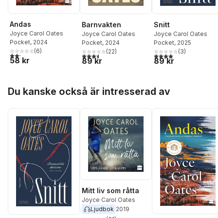
Andas
Barnvakten
Snitt
Joyce Carol Oates
Joyce Carol Oates
Joyce Carol Oates
Pocket
, 2024
Pocket
, 2024
Pocket
, 2025
(
6
)
(
22
)
(
3
)
2,2
utav 5 stjärnor. Totalt antal röster:
3,5
utav 5 stjärnor. Totalt antal röster:
4,0
utav 5 stjärnor. Tota
58 kr
89 kr
89 kr
Hoppa över listan
Du kanske också är intresserad av
Mitt liv som råtta
Joyce Carol Oates
Ljudbok
2019