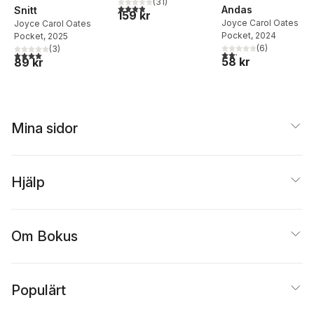
(
31
)
3,9
utav 5 stjärnor. Totalt antal röster:
Andas
Snitt
159 kr
Joyce Carol Oates
Joyce Carol Oates
Pocket
, 2024
Pocket
, 2025
(
6
)
(
3
)
2,2
utav 5 stjärnor. Tota
4,0
utav 5 stjärnor. Totalt antal röster:
58 kr
89 kr
Mina sidor
Hjälp
Om Bokus
Populärt