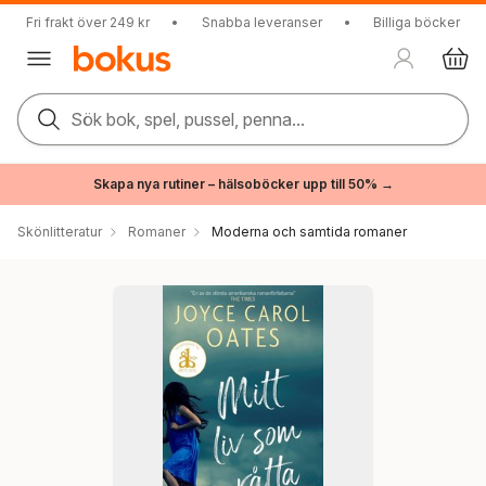
Fri frakt över 249 kr
•
Snabba leveranser
•
Billiga böcker
Sök bok, spel, pussel, penna...
Skapa nya rutiner – hälsoböcker upp till 50% →
Skönlitteratur
Romaner
Moderna och samtida romaner