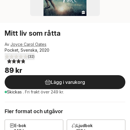
Mitt liv som råtta
Av
Joyce Carol Oates
Pocket, Svenska, 2020
(
32
)
3,9
utav 5 stjärnor. Totalt antal röster:
89 kr
Lägg i varukorg
Skickas
.
Fri frakt över 249 kr.
Fler format och utgåvor
E-bok
Ljudbok