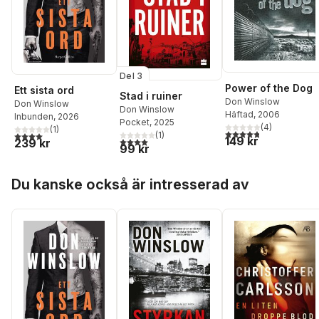
Del 3
Power of the Dog
Ett sista ord
Stad i ruiner
Don Winslow
Don Winslow
Don Winslow
Häftad
, 2006
Inbunden
, 2026
Pocket
, 2025
(
4
)
(
1
)
4,8
utav 5 stjärnor. Tota
4,0
utav 5 stjärnor. Totalt antal röster:
(
1
)
149 kr
4,0
utav 5 stjärnor. Totalt antal röster:
239 kr
99 kr
Hoppa över listan
Du kanske också är intresserad av