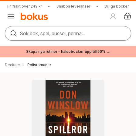
Fri frakt över 249 kr
•
Snabba leveranser
•
Billiga böcker
Sök bok, spel, pussel, penna...
Skapa nya rutiner – hälsoböcker upp till 50% →
Deckare
Polisromaner