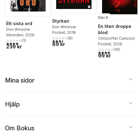
Del 4
Styrkan
Ett sista ord
En liten droppe
Don Winslow
Don Winslow
blod
Pocket
, 2018
Inbunden
, 2026
(
6
)
Christoffer Carlsson
3,5
utav 5 stjärnor. Totalt antal röster:
(
1
)
4,0
utav 5 stjärnor. Totalt antal röster:
89 kr
Pocket
, 2026
239 kr
(
19
)
4,0
utav 5 stjärnor. Tota
99 kr
Mina sidor
Hjälp
Om Bokus