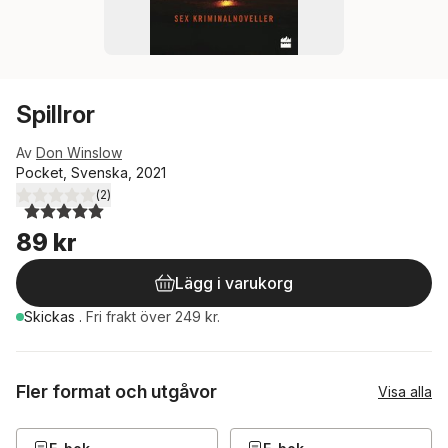
Spillror
Av
Don Winslow
Pocket, Svenska, 2021
(
2
)
5,0
utav 5 stjärnor. Totalt antal röster:
89 kr
Lägg i varukorg
Skickas
.
Fri frakt över 249 kr.
Fler format och utgåvor
Visa alla