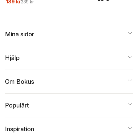
189 kr
239 kr
relation och dialog
Mina sidor
Hjälp
Om Bokus
Populärt
Inspiration