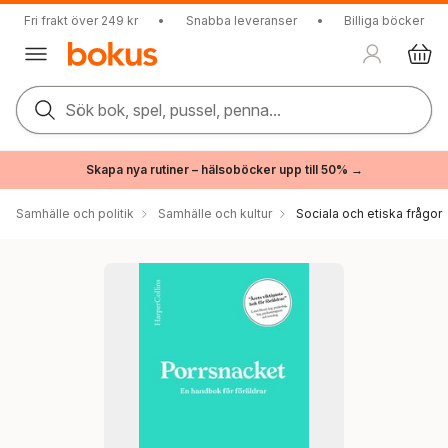
Fri frakt över 249 kr
•
Snabba leveranser
•
Billiga böcker
Sök bok, spel, pussel, penna...
Skapa nya rutiner – hälsoböcker upp till 50% →
Samhälle och politik
Samhälle och kultur
Sociala och etiska frågor