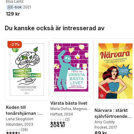
Elsa Lantz
E-bok
2021
129 kr
Hoppa över listan
Du kanske också är intresserad av
-21%
Värsta bästa livet
Koden till
Maria Dufva
,
Magnus
Närvara : stärkt
tonårshjärnan :
Loftsson
Häftad
, 2024
självförtroende
konsten att förstå
Lena Skogholm
(
2
)
5,0
utav 5 stjärnor. Totalt antal röster:
med kroppens hjä
Amy Cuddy
Inbunden
, 2023
204 kr
sig på tonåringen
Pocket
, 2017
(
29
)
och få en bättre
4,5
utav 5 stjärnor. Totalt antal röster:
89 kr