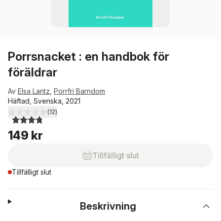
Porrsnacket : en handbok för
föräldrar
Av
Elsa Lantz
,
Porrfri Barndom
Häftad, Svenska, 2021
(
12
)
3,8
utav 5 stjärnor. Totalt antal röster:
149 kr
Tillfälligt slut
Tillfälligt slut
Beskrivning