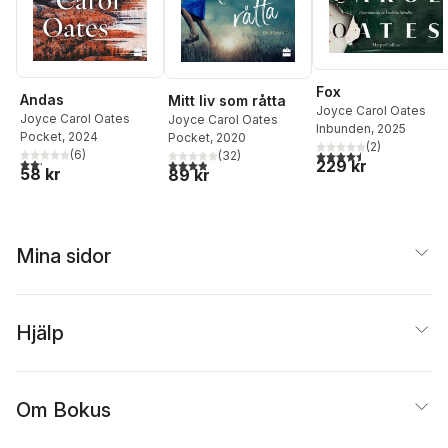
Fox
Andas
Mitt liv som råtta
Joyce Carol Oates
Joyce Carol Oates
Joyce Carol Oates
Inbunden
, 2025
Pocket
, 2024
Pocket
, 2020
(
2
)
4,5
utav 5 stjärnor. Tota
(
6
)
(
32
)
2,2
utav 5 stjärnor. Totalt antal röster:
3,9
utav 5 stjärnor. Totalt antal röster:
229 kr
58 kr
89 kr
Mina sidor
Hjälp
Om Bokus