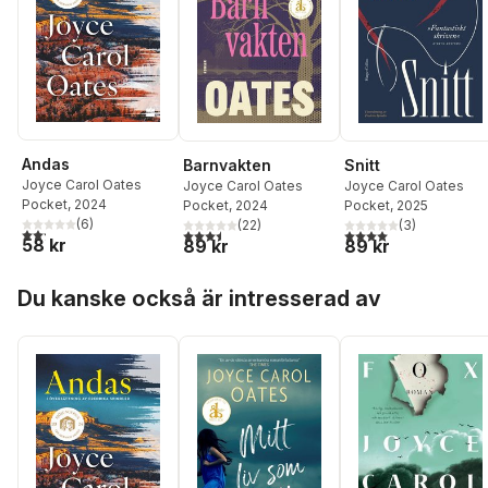
Andas
Barnvakten
Snitt
Joyce Carol Oates
Joyce Carol Oates
Joyce Carol Oates
Pocket
, 2024
Pocket
, 2024
Pocket
, 2025
(
6
)
(
22
)
(
3
)
2,2
utav 5 stjärnor. Totalt antal röster:
3,5
utav 5 stjärnor. Totalt antal röster:
4,0
utav 5 stjärnor. Tota
58 kr
89 kr
89 kr
Hoppa över listan
Du kanske också är intresserad av