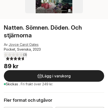
Natten. Sömnen. Döden. Och
stjärnorna
Av
Joyce Carol Oates
Pocket, Svenska, 2023
(
3
)
4,7
utav 5 stjärnor. Totalt antal röster:
89 kr
Lägg i varukorg
Skickas
.
Fri frakt över 249 kr.
Fler format och utgåvor