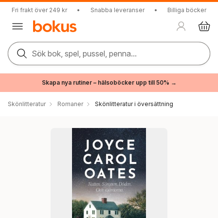
Fri frakt över 249 kr
•
Snabba leveranser
•
Billiga böcker
Sök bok, spel, pussel, penna...
Skapa nya rutiner – hälsoböcker upp till 50% →
Skönlitteratur
Romaner
Skönlitteratur i översättning