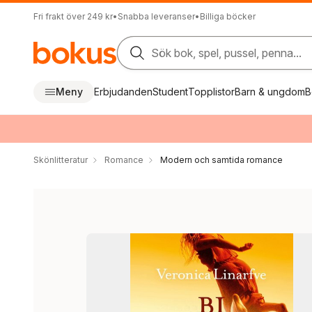
Fri frakt över 249 kr
•
Snabba leveranser
•
Billiga böcker
Sök bok, spel, pussel, penna...
Meny
Erbjudanden
Student
Topplistor
Barn & ungdom
B
Skönlitteratur
Romance
Modern och samtida romance