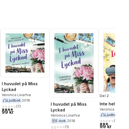
I huvudet på Miss
Lyckad
Veronica Linarfve
Del 2
Ljudbok
2018
al röster:
Inte helt Miss
I huvudet på Miss
(
7
)
4,0
utav 5 stjärnor. Totalt antal röster:
Veronica Linarfve
Lyckad
99 kr
Ljudbok
2019
Veronica Linarfve
E-bok
2018
(
5
)
3,0
utav 5 stjärnor
99 kr
(
1
)
2,0
utav 5 stjärnor. Totalt antal röster: