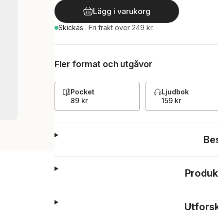
Lägg i varukorg
Skickas
.
Fri frakt över 249 kr.
Fler format och utgåvor
Pocket
Ljudbok
89 kr
159 kr
Be
Produk
Utfors