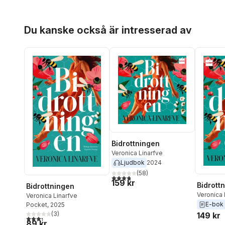
Hoppa över listan
Du kanske också är intresserad av
Bidrottningen
Veronica Linarfve
Ljudbok
2024
(
58
)
3,8
utav 5 stjärnor. Totalt antal röster:
159 kr
Bidrott
Bidrottningen
Veronica 
Veronica Linarfve
E-bok
Pocket
, 2025
(
3
)
149 kr
3,3
utav 5 stjärnor. Totalt antal röster:
89 kr