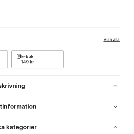
Visa alla
E-bok
149 kr
skrivning
tinformation
ka kategorier