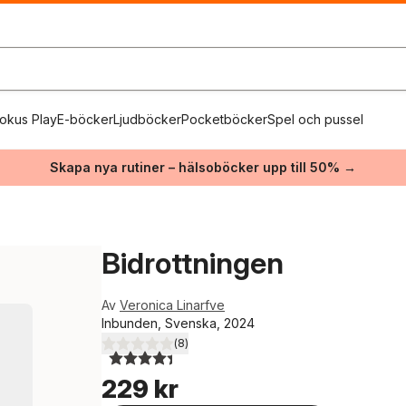
okus Play
E-böcker
Ljudböcker
Pocketböcker
Spel och pussel
Skapa nya rutiner – hälsoböcker upp till 50% →
Bidrottningen
Av
Veronica Linarfve
Inbunden, Svenska, 2024
(
8
)
4,4
utav 5 stjärnor. Totalt antal röster:
229 kr