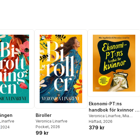
Ekonomi-PT:ns
handbok för kvinnor :
ningen
Biroller
så blir du ekonomiskt
Veronica Linarfve
,
Mia
Linarfve
Veronica Linarfve
Ingelström
Häftad
, 2026
starkare, tryggare och
379 kr
Pocket
, 2026
2024
friare
99 kr