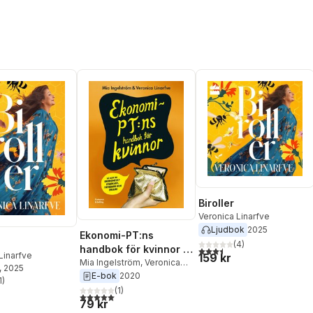
Biroller
Veronica Linarfve
Ljudbok
2025
Ekonomi-PT:ns
(
4
)
handbok för kvinnor :
3,5
utav 5 stjärnor. Totalt ant
Linarfve
159 kr
så blir du ekonomiskt
Mia Ingelström
,
Veronica
, 2025
Linarfve
E-bok
2020
starkare, tryggare och
1
)
stjärnor. Totalt antal röster:
friare
(
1
)
5,0
utav 5 stjärnor. Totalt antal röster:
79 kr