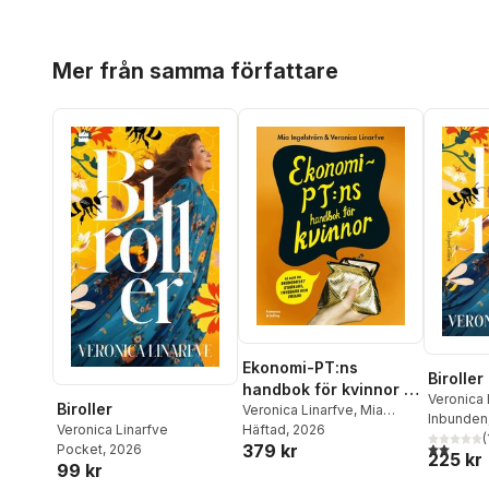
Hoppa över listan
Mer från samma författare
Ekonomi-PT:ns
Biroller
handbok för kvinnor :
Veronica 
Biroller
så blir du ekonomiskt
Veronica Linarfve
,
Mia
Inbunden
Veronica Linarfve
Ingelström
Häftad
, 2026
starkare, tryggare och
(
2,0
utav 5 
379 kr
Pocket
, 2026
friare
225 kr
99 kr